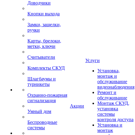
Доводчики
Кнопки выхода
Замки, защелки,
ручки
Карты, брелоки,
метки, ключи
Считыватели
Услуги
Комплекты СКУД
Установка,
монтаж и
Шлагбаумы и
обслуживание
турникеты
видеонаблюдения
Ремонт и
Охранно-пожарная
обслуживание
сигнализация
Монтаж СКУД,
Акции
установка
Умный дом
системы
контроля доступа
Беспроводные
Установка и
системы
монтаж