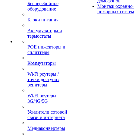
домофонов
Бесперебойное
Монтаж охранно-
оборудование
пожарных систем
Блоки питания
Аккумуляторы и
термостаты
POE инжекторы и
сплиттеры
Коммутаторы
Wi-Fi роутеры /
точки доступа /
репитеры
Wi-Fi роутеры
3G/4G/5G
Усилители сотовой
связи и интернета
Медиаконвертеры