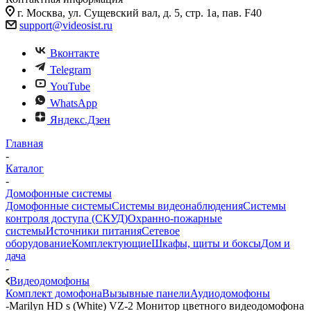
г. Москва, ул. Сущевский вал, д. 5, стр. 1а, пав. F40
support@videosist.ru
Вконтакте
Telegram
YouTube
WhatsApp
Яндекс.Дзен
Главная
-
Каталог
-
Домофонные системы
Домофонные системы
Системы видеонаблюдения
Системы
контроля доступа (СКУД)
Охранно-пожарные
системы
Источники питания
Сетевое
оборудование
Комплектующие
Шкафы, щиты и боксы
Дом и
дача
-
Видеодомофоны
Комплект домофона
Вызывные панели
Аудиодомофоны
-
Marilyn HD s (White) VZ-2 Монитор цветного видеодомофона