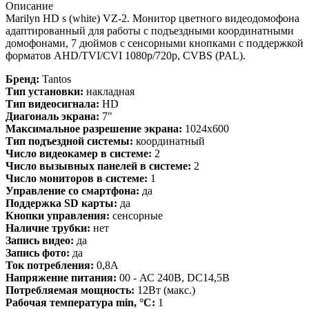
Описание
Marilyn HD s (white) VZ-2. Монитор цветного видеодомофона
адаптированный для работы с подъездными координатными
домофонами, 7 дюймов с сенсорными кнопками с поддержкой
форматов AHD/TVI/CVI 1080p/720p, CVBS (PAL).
Бренд:
Tantos
Тип установки:
накладная
Тип видеосигнала:
HD
Диагональ экрана:
7"
Максимальное разрешение экрана:
1024x600
Тип подъездной системы:
координатный
Число видеокамер в системе:
2
Число вызывных панелей в системе:
2
Число мониторов в системе:
1
Управление со смартфона:
да
Поддержка SD карты:
да
Кнопки управления:
сенсорные
Наличие трубки:
нет
Запись видео:
да
Запись фото:
да
Ток потребления:
0,8А
Напряжение питания:
00 - АС 240В, DC14,5В
Потребляемая мощность:
12Вт (макс.)
Рабочая температура min, °С:
1