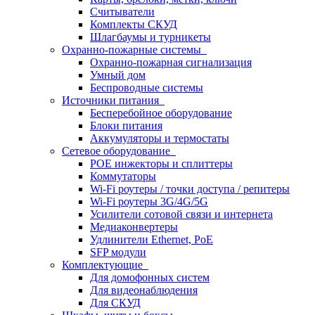
Считыватели
Комплекты СКУД
Шлагбаумы и турникеты
Охранно-пожарные системы
Охранно-пожарная сигнализация
Умный дом
Беспроводные системы
Источники питания
Бесперебойное оборудование
Блоки питания
Аккумуляторы и термостаты
Сетевое оборудование
POE инжекторы и сплиттеры
Коммутаторы
Wi-Fi роутеры / точки доступа / репитеры
Wi-Fi роутеры 3G/4G/5G
Усилители сотовой связи и интернета
Медиаконвертеры
Удлинители Ethernet, PoE
SFP модули
Комплектующие
Для домофонных систем
Для видеонаблюдения
Для СКУД