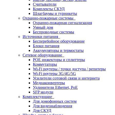
Считыватели
Комплекты СКУД
Шлагбаумы и турникеты
Охранно-пожарные системы
Охранно-пожарная сигнализация
Умный дом
Беспроводные системы
Источники питания
Бесперебойное оборудование
Блоки питания
Аккумуляторы и термостаты
Сетевое оборудование
POE инжекторы и сплиттеры
Коммутаторы
Wi-Fi роутеры / точки доступа / репитеры
Wi-Fi роутеры 3G/4G/5G
Усилители сотовой связи и интернета
Медиаконвертеры
Удлинители Ethernet, PoE
SFP модули
Комплектующие
Для домофонных систем
Для видеонаблюдения
Для СКУД