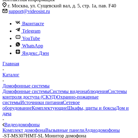
г. Москва, ул. Сущевский вал, д. 5, стр. 1а, пав. F40
support@videosist.ru
Вконтакте
Telegram
YouTube
WhatsApp
Яндекс.Дзен
Главная
-
Каталог
-
Домофонные системы
Домофонные системы
Системы видеонаблюдения
Системы
контроля доступа (СКУД)
Охранно-пожарные
системы
Источники питания
Сетевое
оборудование
Комплектующие
Шкафы, щиты и боксы
Дом и
дача
-
Видеодомофоны
Комплект домофона
Вызывные панели
Аудиодомофоны
-
ST-MS307HMT-SL Монитор домофона