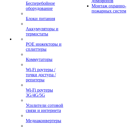
домофонов
Бесперебойное
Монтаж охранно-
оборудование
пожарных систем
Блоки питания
Аккумуляторы и
термостаты
POE инжекторы и
сплиттеры
Коммутаторы
Wi-Fi роутеры /
точки доступа /
репитеры
Wi-Fi роутеры
3G/4G/5G
Усилители сотовой
связи и интернета
Медиаконвертеры