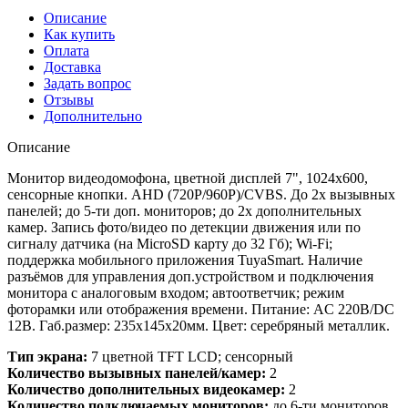
Описание
Как купить
Оплата
Доставка
Задать вопрос
Отзывы
Дополнительно
Описание
Монитор видеодомофона, цветной дисплей 7", 1024х600,
сенсорные кнопки. AHD (720P/960P)/CVBS. До 2х вызывных
панелей; до 5-ти доп. мониторов; до 2х дополнительных
камер. Запись фото/видео по детекции движения или по
сигналу датчика (на MicroSD карту до 32 Гб); Wi-Fi;
поддержка мобильного приложения TuyaSmart. Наличие
разъёмов для управления доп.устройством и подключения
монитора с аналоговым входом; автоответчик; режим
фоторамки или отображения времени. Питание: AC 220В/DC
12В. Габ.размер: 235х145х20мм. Цвет: серебряный металлик.
Тип экрана:
7 цветной TFT LCD; сенсорный
Количество вызывных панелей/камер:
2
Количество дополнительных видеокамер:
2
Количество подключаемых мониторов:
до 6-ти мониторов