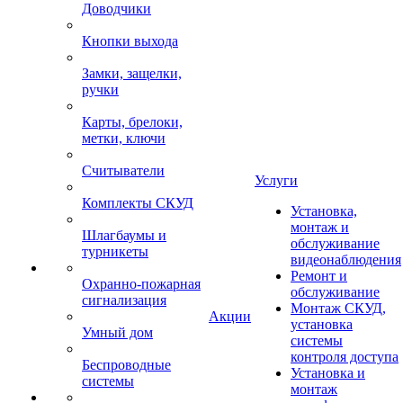
Доводчики
Кнопки выхода
Замки, защелки,
ручки
Карты, брелоки,
метки, ключи
Считыватели
Услуги
Комплекты СКУД
Установка,
монтаж и
Шлагбаумы и
обслуживание
турникеты
видеонаблюдения
Ремонт и
Охранно-пожарная
обслуживание
сигнализация
Монтаж СКУД,
Акции
установка
Умный дом
системы
контроля доступа
Беспроводные
Установка и
системы
монтаж