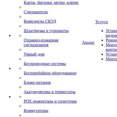
Карты, брелоки, метки, ключи
Считыватели
Комплекты СКУД
Услуги
Шлагбаумы и турникеты
Устан
видео
Охранно-пожарная
Ремон
Акции
сигнализация
Монта
контр
Умный дом
Устан
Монта
Беспроводные системы
Бесперебойное оборудование
Блоки питания
Аккумуляторы и термостаты
POE инжекторы и сплиттеры
Коммутаторы