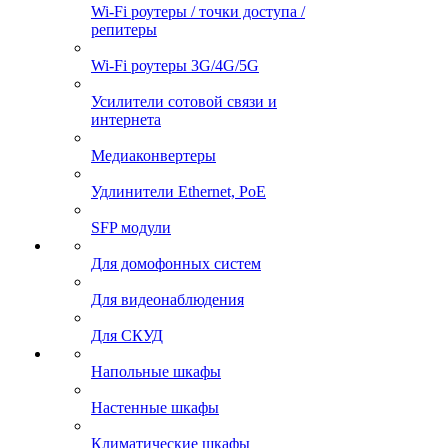
Wi-Fi роутеры / точки доступа /
репитеры
Wi-Fi роутеры 3G/4G/5G
Усилители сотовой связи и
интернета
Медиаконвертеры
Удлинители Ethernet, PoE
SFP модули
Для домофонных систем
Для видеонаблюдения
Для СКУД
Напольные шкафы
Настенные шкафы
Климатические шкафы