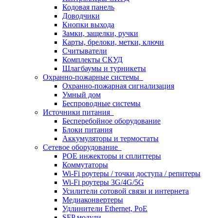
Кодовая панель
Доводчики
Кнопки выхода
Замки, защелки, ручки
Карты, брелоки, метки, ключи
Считыватели
Комплекты СКУД
Шлагбаумы и турникеты
Охранно-пожарные системы
Охранно-пожарная сигнализация
Умный дом
Беспроводные системы
Источники питания
Бесперебойное оборудование
Блоки питания
Аккумуляторы и термостаты
Сетевое оборудование
POE инжекторы и сплиттеры
Коммутаторы
Wi-Fi роутеры / точки доступа / репитеры
Wi-Fi роутеры 3G/4G/5G
Усилители сотовой связи и интернета
Медиаконвертеры
Удлинители Ethernet, PoE
SFP модули