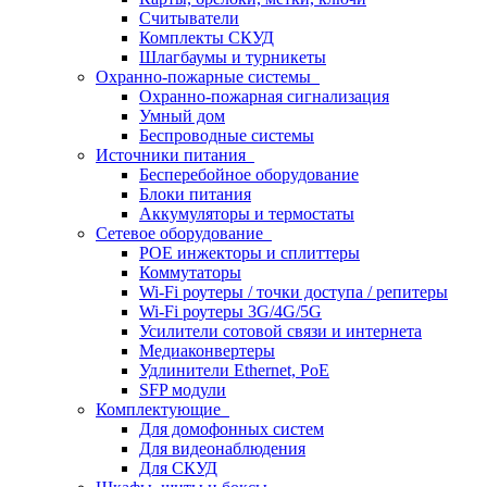
Считыватели
Комплекты СКУД
Шлагбаумы и турникеты
Охранно-пожарные системы
Охранно-пожарная сигнализация
Умный дом
Беспроводные системы
Источники питания
Бесперебойное оборудование
Блоки питания
Аккумуляторы и термостаты
Сетевое оборудование
POE инжекторы и сплиттеры
Коммутаторы
Wi-Fi роутеры / точки доступа / репитеры
Wi-Fi роутеры 3G/4G/5G
Усилители сотовой связи и интернета
Медиаконвертеры
Удлинители Ethernet, PoE
SFP модули
Комплектующие
Для домофонных систем
Для видеонаблюдения
Для СКУД