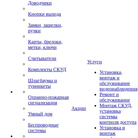
Доводчики
Кнопки выхода
Замки, защелки,
ручки
Карты, брелоки,
метки, ключи
Считыватели
Услуги
Комплекты СКУД
Установка,
монтаж и
Шлагбаумы и
обслуживание
турникеты
видеонаблюдения
Ремонт и
Охранно-пожарная
обслуживание
сигнализация
Монтаж СКУД,
Акции
установка
Умный дом
системы
контроля доступа
Беспроводные
Установка и
системы
монтаж