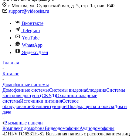
г. Москва, ул. Сущевский вал, д. 5, стр. 1а, пав. F40
support@videosist.ru
Вконтакте
Telegram
YouTube
WhatsApp
Яндекс.Дзен
Главная
-
Каталог
-
Домофонные системы
Домофонные системы
Системы видеонаблюдения
Системы
контроля доступа (СКУД)
Охранно-пожарные
системы
Источники питания
Сетевое
оборудование
Комплектующие
Шкафы, щиты и боксы
Дом и
дача
-
Вызывные панели
Комплект домофона
Видеодомофоны
Аудиодомофоны
-
DHI-VTO6531H-S2 Вызывная панель c распознаванием лиц