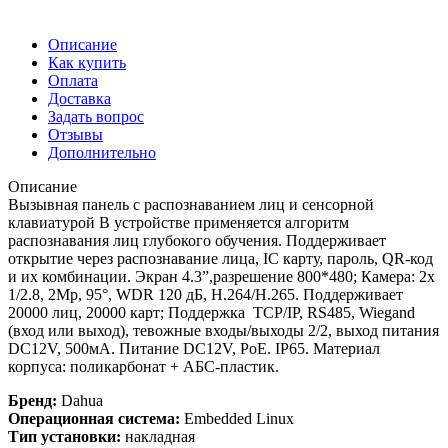
Описание
Как купить
Оплата
Доставка
Задать вопрос
Отзывы
Дополнительно
Описание
Вызывная панель c распознаванием лиц и сенсорной
клавиатурой В устройстве применяется алгоритм
распознавания лиц глубокого обучения. Поддерживает
открытие через распознавание лица, IC карту, пароль, QR-код
и их комбинации. Экран 4.3”,разрешение 800*480; Камера: 2х
1/2.8, 2Mp, 95°, WDR 120 дБ, H.264/H.265. Поддерживает
20000 лиц, 20000 карт; Поддержка TCP/IP, RS485, Wiegand
(вход или выход), тевожные входы/выходы 2/2, выход питания
DC12V, 500мА. Питание DC12V, PoE. IP65. Материал
корпуса: поликарбонат + АБС-пластик.
Бренд:
Dahua
Операционная система:
Embedded Linux
Тип установки:
накладная