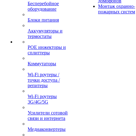
домофонов
Бесперебойное
Монтаж охранно-
оборудование
пожарных систем
Блоки питания
Аккумуляторы и
термостаты
POE инжекторы и
сплиттеры
Коммутаторы
Wi-Fi роутеры /
точки доступа /
репитеры
Wi-Fi роутеры
3G/4G/5G
Усилители сотовой
связи и интернета
Медиаконвертеры