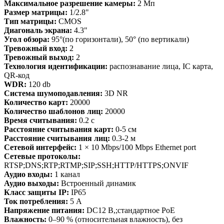
Максимальное разрешение камеры:
2 Мп
Размер матрицы:
1/2.8"
Тип матрицы:
CMOS
Диагональ экрана:
4.3"
Угол обзора:
95°(по горизонтали), 50° (по вертикали)
Тревожный вход:
2
Тревожный выход:
2
Технология идентификации:
распознавание лица, IC карта,
QR-код
WDR:
120 db
Система шумоподавления:
3D NR
Количество карт:
20000
Количество шаблонов лиц:
20000
Время считывания:
0.2 с
Расстояние считывания карт:
0-5 см
Расстояние считывания лиц:
0.3-2 м
Сетевой интерфейс:
1 × 10 Mbps/100 Mbps Ethernet port
Сетевые протоколы:
RTSP;DNS;RTP;RTMP;SIP;SSH;HTTP/HTTPS;ONVIF
Аудио входы:
1 канал
Аудио выходы:
Встроенный динамик
Класс защиты IP:
IP65
Ток потребления:
5 А
Напряжение питания:
DC12 В,;стандартное PoE
Влажность:
0–90 % (относительная влажность), без