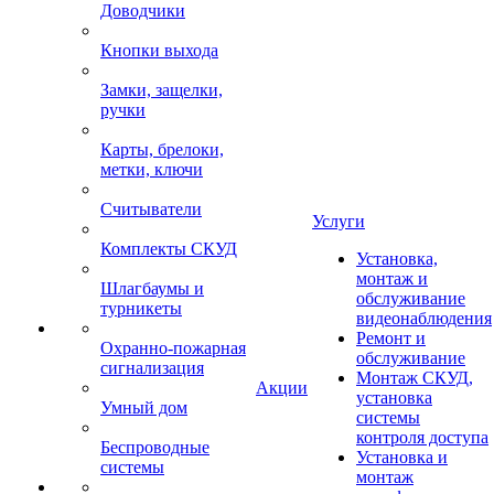
Доводчики
Кнопки выхода
Замки, защелки,
ручки
Карты, брелоки,
метки, ключи
Считыватели
Услуги
Комплекты СКУД
Установка,
монтаж и
Шлагбаумы и
обслуживание
турникеты
видеонаблюдения
Ремонт и
Охранно-пожарная
обслуживание
сигнализация
Монтаж СКУД,
Акции
установка
Умный дом
системы
контроля доступа
Беспроводные
Установка и
системы
монтаж