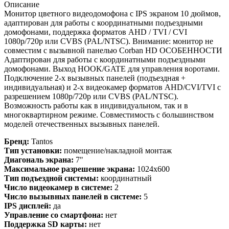
Описание
Монитор цветного видеодомофона с IPS экраном 10 дюймов,
адаптирован для работы с координатными подъездными
домофонами, поддержка форматов AHD / TVI / CVI
1080р/720p или CVBS (PAL/NTSC). Внимание: монитор не
совместим с вызывной панелью Corban HD ОСОБЕННОСТИ
Адаптирован для работы с координатными подъездными
домофонами. Выход HOOK/GATE для управления воротами.
Подключение 2-х вызывных панелей (подъездная +
индивидуальная) и 2-х видеокамер форматов AHD/CVI/TVI с
разрешением 1080p/720p или CVBS (PAL/NTSC).
Возможность работы как в индивидуальном, так и в
многоквартирном режиме. Совместимость с большинством
моделей отечественных вызывных панелей.
Бренд:
Tantos
Тип установки:
помещение/накладной монтаж
Диагональ экрана:
7"
Максимальное разрешение экрана:
1024x600
Тип подъездной системы:
координатный
Число видеокамер в системе:
2
Число вызывных панелей в системе:
5
IPS дисплей:
да
Управление со смартфона:
нет
Поддержка SD карты:
нет