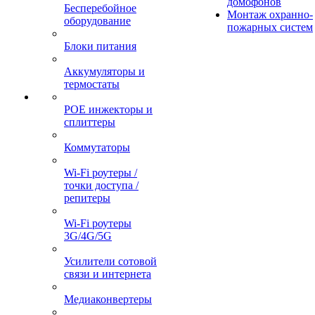
домофонов
Бесперебойное
Монтаж охранно-
оборудование
пожарных систем
Блоки питания
Аккумуляторы и
термостаты
POE инжекторы и
сплиттеры
Коммутаторы
Wi-Fi роутеры /
точки доступа /
репитеры
Wi-Fi роутеры
3G/4G/5G
Усилители сотовой
связи и интернета
Медиаконвертеры