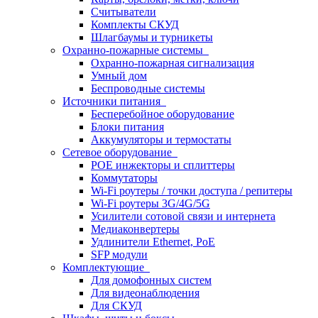
Считыватели
Комплекты СКУД
Шлагбаумы и турникеты
Охранно-пожарные системы
Охранно-пожарная сигнализация
Умный дом
Беспроводные системы
Источники питания
Бесперебойное оборудование
Блоки питания
Аккумуляторы и термостаты
Сетевое оборудование
POE инжекторы и сплиттеры
Коммутаторы
Wi-Fi роутеры / точки доступа / репитеры
Wi-Fi роутеры 3G/4G/5G
Усилители сотовой связи и интернета
Медиаконвертеры
Удлинители Ethernet, PoE
SFP модули
Комплектующие
Для домофонных систем
Для видеонаблюдения
Для СКУД