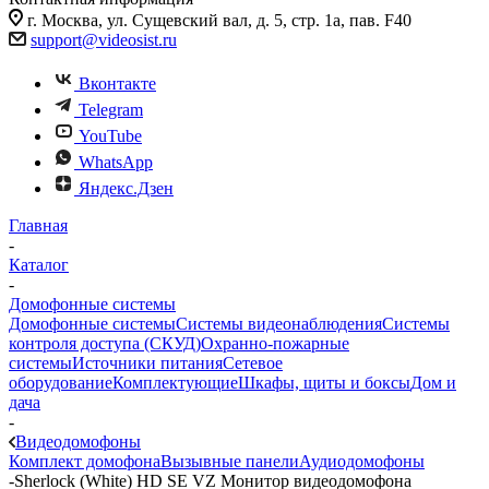
г. Москва, ул. Сущевский вал, д. 5, стр. 1а, пав. F40
support@videosist.ru
Вконтакте
Telegram
YouTube
WhatsApp
Яндекс.Дзен
Главная
-
Каталог
-
Домофонные системы
Домофонные системы
Системы видеонаблюдения
Системы
контроля доступа (СКУД)
Охранно-пожарные
системы
Источники питания
Сетевое
оборудование
Комплектующие
Шкафы, щиты и боксы
Дом и
дача
-
Видеодомофоны
Комплект домофона
Вызывные панели
Аудиодомофоны
-
Sherlock (White) HD SE VZ Монитор видеодомофона