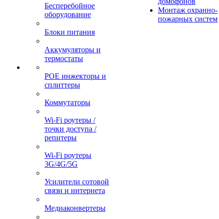
домофонов
Бесперебойное
Монтаж охранно-
оборудование
пожарных систем
Блоки питания
Аккумуляторы и
термостаты
POE инжекторы и
сплиттеры
Коммутаторы
Wi-Fi роутеры /
точки доступа /
репитеры
Wi-Fi роутеры
3G/4G/5G
Усилители сотовой
связи и интернета
Медиаконвертеры