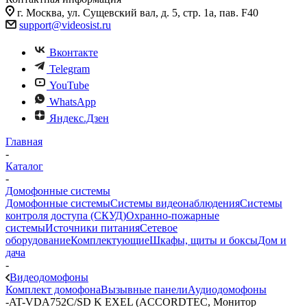
г. Москва, ул. Сущевский вал, д. 5, стр. 1а, пав. F40
support@videosist.ru
Вконтакте
Telegram
YouTube
WhatsApp
Яндекс.Дзен
Главная
-
Каталог
-
Домофонные системы
Домофонные системы
Системы видеонаблюдения
Системы
контроля доступа (СКУД)
Охранно-пожарные
системы
Источники питания
Сетевое
оборудование
Комплектующие
Шкафы, щиты и боксы
Дом и
дача
-
Видеодомофоны
Комплект домофона
Вызывные панели
Аудиодомофоны
-
AT-VDA752C/SD K EXEL (ACCORDTEC, Монитор