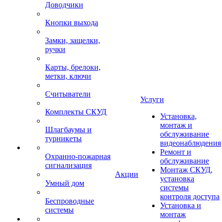
Доводчики
Кнопки выхода
Замки, защелки,
ручки
Карты, брелоки,
метки, ключи
Считыватели
Услуги
Комплекты СКУД
Установка,
монтаж и
Шлагбаумы и
обслуживание
турникеты
видеонаблюдения
Ремонт и
Охранно-пожарная
обслуживание
сигнализация
Монтаж СКУД,
Акции
установка
Умный дом
системы
контроля доступа
Беспроводные
Установка и
системы
монтаж