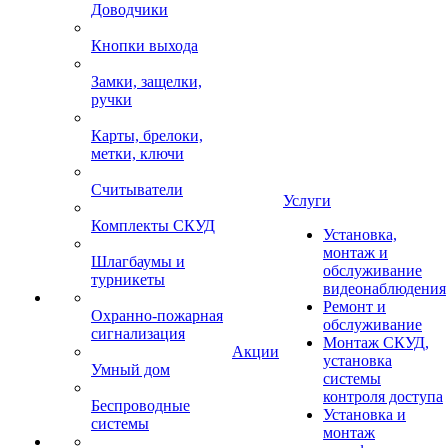
Доводчики
Кнопки выхода
Замки, защелки,
ручки
Карты, брелоки,
метки, ключи
Считыватели
Услуги
Комплекты СКУД
Установка,
монтаж и
Шлагбаумы и
обслуживание
турникеты
видеонаблюдения
Ремонт и
Охранно-пожарная
обслуживание
сигнализация
Монтаж СКУД,
Акции
установка
Умный дом
системы
контроля доступа
Беспроводные
Установка и
системы
монтаж