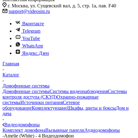
г. Москва, ул. Сущевский вал, д. 5, стр. 1а, пав. F40
support@videosist.ru
Вконтакте
Telegram
YouTube
WhatsApp
Яндекс.Дзен
Главная
-
Каталог
-
Домофонные системы
Домофонные системы
Системы видеонаблюдения
Системы
контроля доступа (СКУД)
Охранно-пожарные
системы
Источники питания
Сетевое
оборудование
Комплектующие
Шкафы, щиты и боксы
Дом и
дача
-
Видеодомофоны
Комплект домофона
Вызывные панели
Аудиодомофоны
-
Amelie (White) - 4 Видеодомофон