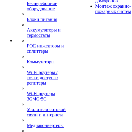
домофонов
Бесперебойное
Монтаж охранно-
оборудование
пожарных систем
Блоки питания
Аккумуляторы и
термостаты
POE инжекторы и
сплиттеры
Коммутаторы
Wi-Fi роутеры /
точки доступа /
репитеры
Wi-Fi роутеры
3G/4G/5G
Усилители сотовой
связи и интернета
Медиаконвертеры