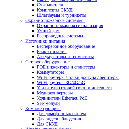
Считыватели
Комплекты СКУД
Шлагбаумы и турникеты
Охранно-пожарные системы
Охранно-пожарная сигнализация
Умный дом
Беспроводные системы
Источники питания
Бесперебойное оборудование
Блоки питания
Аккумуляторы и термостаты
Сетевое оборудование
POE инжекторы и сплиттеры
Коммутаторы
Wi-Fi роутеры / точки доступа / репитеры
Wi-Fi роутеры 3G/4G/5G
Усилители сотовой связи и интернета
Медиаконвертеры
Удлинители Ethernet, PoE
SFP модули
Комплектующие
Для домофонных систем
Для видеонаблюдения
Для СКУД