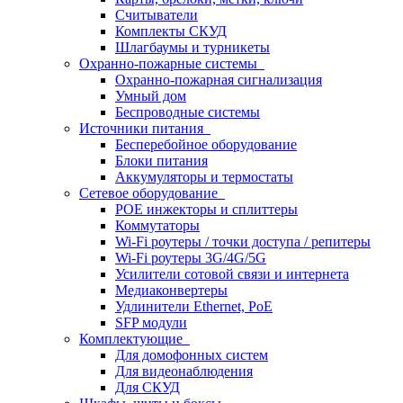
Считыватели
Комплекты СКУД
Шлагбаумы и турникеты
Охранно-пожарные системы
Охранно-пожарная сигнализация
Умный дом
Беспроводные системы
Источники питания
Бесперебойное оборудование
Блоки питания
Аккумуляторы и термостаты
Сетевое оборудование
POE инжекторы и сплиттеры
Коммутаторы
Wi-Fi роутеры / точки доступа / репитеры
Wi-Fi роутеры 3G/4G/5G
Усилители сотовой связи и интернета
Медиаконвертеры
Удлинители Ethernet, PoE
SFP модули
Комплектующие
Для домофонных систем
Для видеонаблюдения
Для СКУД