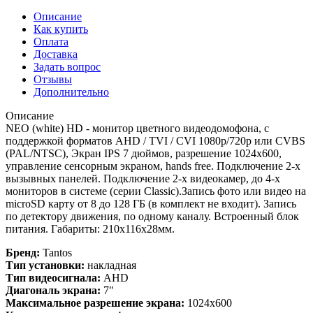
Описание
Как купить
Оплата
Доставка
Задать вопрос
Отзывы
Дополнительно
Описание
NEO (white) HD - монитор цветного видеодомофона, с
поддержкой форматов AHD / TVI / CVI 1080р/720p или CVBS
(PAL/NTSC), Экран IPS 7 дюймов, разрешение 1024х600,
управление сенсорным экраном, hands free. Подключение 2-х
вызывных панелей. Подключение 2-х видеокамер, до 4-х
мониторов в системе (серии Classic).Запись фото или видео на
microSD карту от 8 до 128 ГБ (в комплект не входит). Запись
по детектору движения, по одному каналу. Встроенный блок
питания. Габариты: 210х116х28мм.
Бренд:
Tantos
Тип установки:
накладная
Тип видеосигнала:
AHD
Диагональ экрана:
7"
Максимальное разрешение экрана:
1024x600