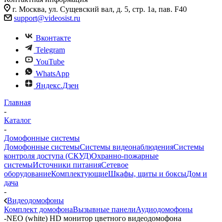
г. Москва, ул. Сущевский вал, д. 5, стр. 1а, пав. F40
support@videosist.ru
Вконтакте
Telegram
YouTube
WhatsApp
Яндекс.Дзен
Главная
-
Каталог
-
Домофонные системы
Домофонные системы
Системы видеонаблюдения
Системы
контроля доступа (СКУД)
Охранно-пожарные
системы
Источники питания
Сетевое
оборудование
Комплектующие
Шкафы, щиты и боксы
Дом и
дача
-
Видеодомофоны
Комплект домофона
Вызывные панели
Аудиодомофоны
-
NEO (white) HD монитор цветного видеодомофона