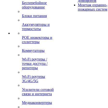
домофонов
Бесперебойное
Монтаж охранно-
оборудование
пожарных систем
Блоки питания
Аккумуляторы и
термостаты
POE инжекторы и
сплиттеры
Коммутаторы
Wi-Fi роутеры /
точки доступа /
репитеры
Wi-Fi роутеры
3G/4G/5G
Усилители сотовой
связи и интернета
Медиаконвертеры