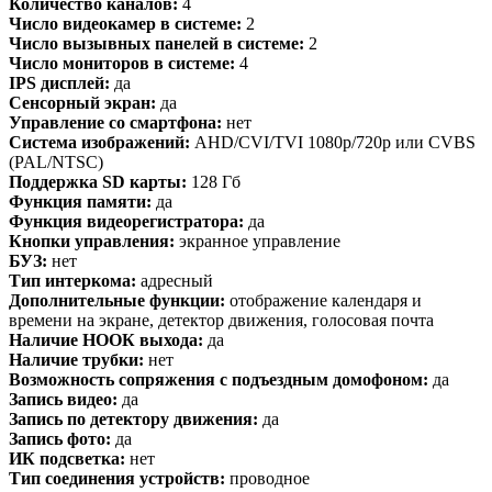
Количество каналов:
4
Число видеокамер в системе:
2
Число вызывных панелей в системе:
2
Число мониторов в системе:
4
IPS дисплей:
да
Сенсорный экран:
да
Управление со смартфона:
нет
Система изображений:
AHD/CVI/TVI 1080p/720p или CVBS
(PAL/NTSC)
Поддержка SD карты:
128 Гб
Функция памяти:
да
Функция видеорегистратора:
да
Кнопки управления:
экранное управление
БУЗ:
нет
Тип интеркома:
адресный
Дополнительные функции:
отображение календаря и
времени на экране, детектор движения, голосовая почта
Наличие НООК выхода:
да
Наличие трубки:
нет
Возможность сопряжения с подъездным домофоном:
да
Запись видео:
да
Запись по детектору движения:
да
Запись фото:
да
ИК подсветка:
нет
Тип соединения устройств:
проводное