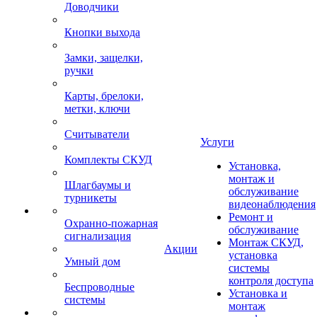
Доводчики
Кнопки выхода
Замки, защелки,
ручки
Карты, брелоки,
метки, ключи
Считыватели
Услуги
Комплекты СКУД
Установка,
монтаж и
Шлагбаумы и
обслуживание
турникеты
видеонаблюдения
Ремонт и
Охранно-пожарная
обслуживание
сигнализация
Монтаж СКУД,
Акции
установка
Умный дом
системы
контроля доступа
Беспроводные
Установка и
системы
монтаж