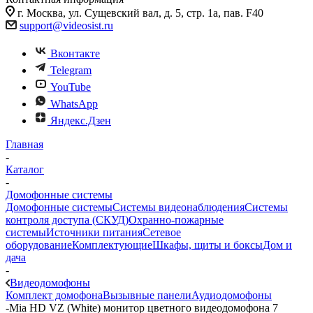
г. Москва, ул. Сущевский вал, д. 5, стр. 1а, пав. F40
support@videosist.ru
Вконтакте
Telegram
YouTube
WhatsApp
Яндекс.Дзен
Главная
-
Каталог
-
Домофонные системы
Домофонные системы
Системы видеонаблюдения
Системы
контроля доступа (СКУД)
Охранно-пожарные
системы
Источники питания
Сетевое
оборудование
Комплектующие
Шкафы, щиты и боксы
Дом и
дача
-
Видеодомофоны
Комплект домофона
Вызывные панели
Аудиодомофоны
-
Mia HD VZ (White) монитор цветного видеодомофона 7