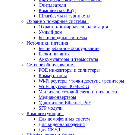
Считыватели
Комплекты СКУД
Шлагбаумы и турникеты
Охранно-пожарные системы
Охранно-пожарная сигнализация
Умный дом
Беспроводные системы
Источники питания
Бесперебойное оборудование
Блоки питания
Аккумуляторы и термостаты
Сетевое оборудование
POE инжекторы и сплиттеры
Коммутаторы
Wi-Fi роутеры / точки доступа / репитеры
Wi-Fi роутеры 3G/4G/5G
Усилители сотовой связи и интернета
Медиаконвертеры
Удлинители Ethernet, PoE
SFP модули
Комплектующие
Для домофонных систем
Для видеонаблюдения
Для СКУД