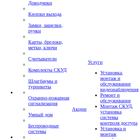
Доводчики
Кнопки выхода
Замки, защелки,
ручки
Карты, брелоки,
метки, ключи
Считыватели
Услуги
Комплекты СКУД
Установка,
монтаж и
Шлагбаумы и
обслуживание
турникеты
видеонаблюдения
Ремонт и
Охранно-пожарная
обслуживание
сигнализация
Монтаж СКУД,
Акции
установка
Умный дом
системы
контроля доступа
Беспроводные
Установка и
системы
монтаж