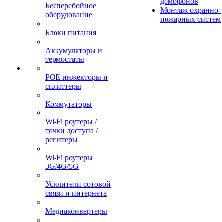
домофонов
Бесперебойное
Монтаж охранно-
оборудование
пожарных систем
Блоки питания
Аккумуляторы и
термостаты
POE инжекторы и
сплиттеры
Коммутаторы
Wi-Fi роутеры /
точки доступа /
репитеры
Wi-Fi роутеры
3G/4G/5G
Усилители сотовой
связи и интернета
Медиаконвертеры