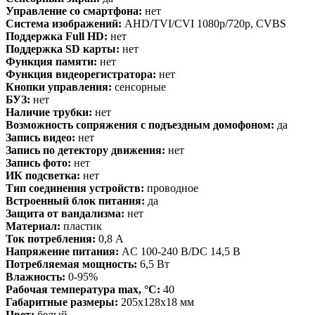
Управление со смартфона:
нет
Система изображений:
AHD/TVI/CVI 1080p/720p, CVBS
Поддержка Full HD:
нет
Поддержка SD карты:
нет
Функция памяти:
нет
Функция видеорегистратора:
нет
Кнопки управления:
сенсорные
БУЗ:
нет
Наличие трубки:
нет
Возможность сопряжения с подъездным домофоном:
да
Запись видео:
нет
Запись по детектору движения:
нет
Запись фото:
нет
ИК подсветка:
нет
Тип соединения устройств:
проводное
Встроенный блок питания:
да
Защита от вандализма:
нет
Материал:
пластик
Ток потребления:
0,8 А
Напряжение питания:
AC 100-240 В/DC 14,5 В
Потребляемая мощность:
6,5 Вт
Влажность:
0-95%
Рабочая температура max, °С:
40
Габаритные размеры:
205х128х18 мм
Цвет:
белый