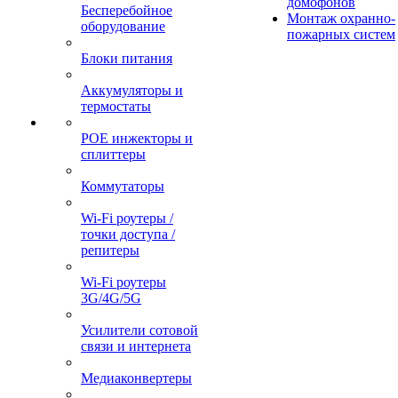
домофонов
Бесперебойное
Монтаж охранно-
оборудование
пожарных систем
Блоки питания
Аккумуляторы и
термостаты
POE инжекторы и
сплиттеры
Коммутаторы
Wi-Fi роутеры /
точки доступа /
репитеры
Wi-Fi роутеры
3G/4G/5G
Усилители сотовой
связи и интернета
Медиаконвертеры