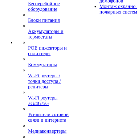
домофонов
Бесперебойное
Монтаж охранно-
оборудование
пожарных систем
Блоки питания
Аккумуляторы и
термостаты
POE инжекторы и
сплиттеры
Коммутаторы
Wi-Fi роутеры /
точки доступа /
репитеры
Wi-Fi роутеры
3G/4G/5G
Усилители сотовой
связи и интернета
Медиаконвертеры