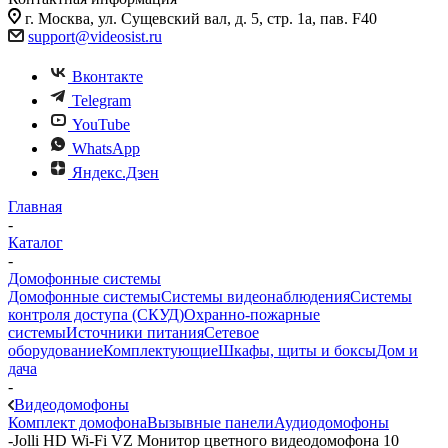
г. Москва, ул. Сущевский вал, д. 5, стр. 1а, пав. F40
support@videosist.ru
Вконтакте
Telegram
YouTube
WhatsApp
Яндекс.Дзен
Главная
-
Каталог
-
Домофонные системы
Домофонные системы
Системы видеонаблюдения
Системы
контроля доступа (СКУД)
Охранно-пожарные
системы
Источники питания
Сетевое
оборудование
Комплектующие
Шкафы, щиты и боксы
Дом и
дача
-
Видеодомофоны
Комплект домофона
Вызывные панели
Аудиодомофоны
-
Jolli HD Wi-Fi VZ Монитор цветного видеодомофона 10