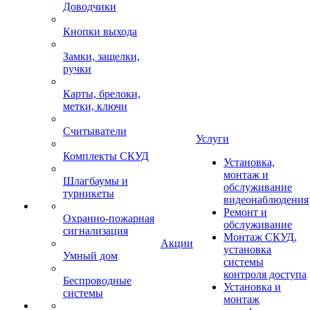
Доводчики
Кнопки выхода
Замки, защелки,
ручки
Карты, брелоки,
метки, ключи
Считыватели
Услуги
Комплекты СКУД
Установка,
монтаж и
Шлагбаумы и
обслуживание
турникеты
видеонаблюдения
Ремонт и
Охранно-пожарная
обслуживание
сигнализация
Монтаж СКУД,
Акции
установка
Умный дом
системы
контроля доступа
Беспроводные
Установка и
системы
монтаж