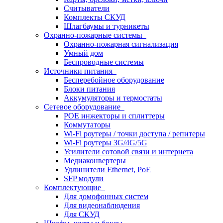
Считыватели
Комплекты СКУД
Шлагбаумы и турникеты
Охранно-пожарные системы
Охранно-пожарная сигнализация
Умный дом
Беспроводные системы
Источники питания
Бесперебойное оборудование
Блоки питания
Аккумуляторы и термостаты
Сетевое оборудование
POE инжекторы и сплиттеры
Коммутаторы
Wi-Fi роутеры / точки доступа / репитеры
Wi-Fi роутеры 3G/4G/5G
Усилители сотовой связи и интернета
Медиаконвертеры
Удлинители Ethernet, PoE
SFP модули
Комплектующие
Для домофонных систем
Для видеонаблюдения
Для СКУД