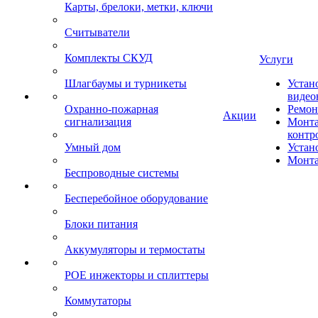
Карты, брелоки, метки, ключи
Считыватели
Комплекты СКУД
Услуги
Шлагбаумы и турникеты
Устан
видео
Охранно-пожарная
Ремон
Акции
сигнализация
Монта
контр
Умный дом
Устан
Монта
Беспроводные системы
Бесперебойное оборудование
Блоки питания
Аккумуляторы и термостаты
POE инжекторы и сплиттеры
Коммутаторы