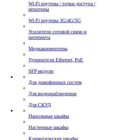
Wi-Fi роутеры / точки доступа /
репитеры
Wi-Fi роутеры 3G/4G/5G
Усилители сотовой связи и
интернета
Медиаконвертеры
Удлинители Ethernet, PoE
SFP модули
Для домофонных систем
Для видеонаблюдения
Для СКУД
Напольные шкафы
Настенные шкафы
Климатические шкафы