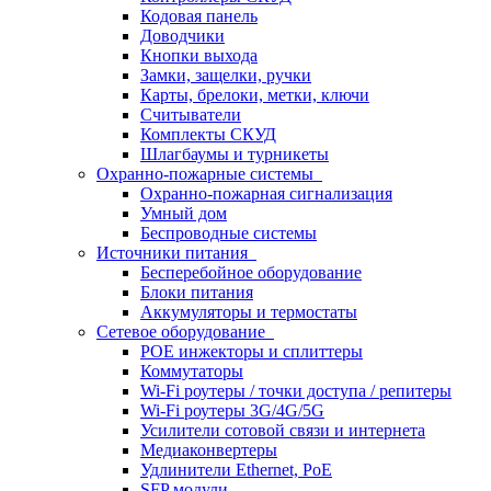
Кодовая панель
Доводчики
Кнопки выхода
Замки, защелки, ручки
Карты, брелоки, метки, ключи
Считыватели
Комплекты СКУД
Шлагбаумы и турникеты
Охранно-пожарные системы
Охранно-пожарная сигнализация
Умный дом
Беспроводные системы
Источники питания
Бесперебойное оборудование
Блоки питания
Аккумуляторы и термостаты
Сетевое оборудование
POE инжекторы и сплиттеры
Коммутаторы
Wi-Fi роутеры / точки доступа / репитеры
Wi-Fi роутеры 3G/4G/5G
Усилители сотовой связи и интернета
Медиаконвертеры
Удлинители Ethernet, PoE
SFP модули