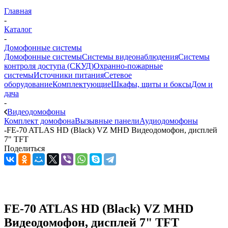
Главная
-
Каталог
-
Домофонные системы
Домофонные системы
Системы видеонаблюдения
Системы
контроля доступа (СКУД)
Охранно-пожарные
системы
Источники питания
Сетевое
оборудование
Комплектующие
Шкафы, щиты и боксы
Дом и
дача
-
Видеодомофоны
Комплект домофона
Вызывные панели
Аудиодомофоны
-
FE-70 ATLAS HD (Black) VZ MHD Видеодомофон, дисплей
7" TFT
Поделиться
FE-70 ATLAS HD (Black) VZ MHD
Видеодомофон, дисплей 7" TFT