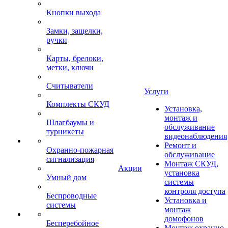
Кнопки выхода
Замки, защелки,
ручки
Карты, брелоки,
метки, ключи
Считыватели
Услуги
Комплекты СКУД
Установка,
монтаж и
Шлагбаумы и
обслуживание
турникеты
видеонаблюдения
Ремонт и
Охранно-пожарная
обслуживание
сигнализация
Монтаж СКУД,
Акции
установка
Умный дом
системы
контроля доступа
Беспроводные
Установка и
системы
монтаж
домофонов
Бесперебойное
Монтаж охранно-