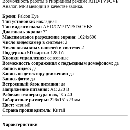
Возможность работы в гибридном режиме AHD/TVI/CVI/
Аналог, MP3 мелодии в качестве звонка.
Бренд:
Falcon Eye
Тип установки:
накладная
Тип видеосигнала:
AHD/CVI/TVI/SD/CVBS
Диагональ экрана:
7"
Максимальное разрешение экрана:
1024x600
Число видеокамер в системе:
2
Число вызывных панелей в системе:
2
Поддержка SD карты:
128 Гб
Кнопки управления:
сенсорные
Возможность сопряжения с подъездным домофоном:
да
Запись видео:
да
Запись по детектору движения:
да
Запись фото:
да
Встроенный блок питания:
да
Напряжение питания:
AC 220 В
Рабочая температура max, °С:
40
Габаритные размеры:
226х151х23 мм
Цвет:
черный
Страна производитель:
Китай
Характеристики