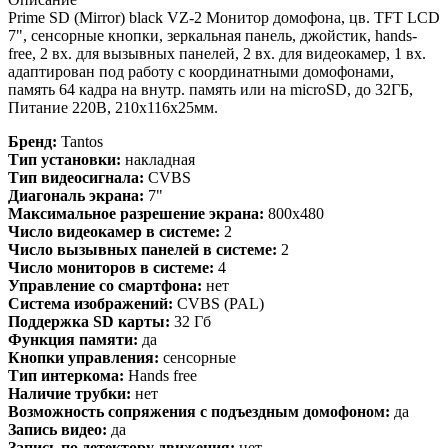
Prime SD (Mirror) black VZ-2 Монитор домофона, цв. TFT LCD
7", сенсорные кнопки, зеркальная панель, джойстик, hands-
free, 2 вх. для вызывных панелей, 2 вх. для видеокамер, 1 вх.
адаптирован под работу с координатными домофонами,
память 64 кадра на внутр. память или на microSD, до 32ГБ,
Питание 220В, 210х116х25мм.
Бренд:
Tantos
Тип установки:
накладная
Тип видеосигнала:
CVBS
Диагональ экрана:
7"
Максимальное разрешение экрана:
800x480
Число видеокамер в системе:
2
Число вызывных панелей в системе:
2
Число мониторов в системе:
4
Управление со смартфона:
нет
Система изображений:
CVBS (PAL)
Поддержка SD карты:
32 Гб
Функция памяти:
да
Кнопки управления:
сенсорные
Тип интеркома:
Hands free
Наличие трубки:
нет
Возможность сопряжения с подъездным домофоном:
да
Запись видео:
да
Запись по детектору движения:
нет