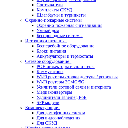
Считыватели
Комплекты СКУД
Шлагбаумы и турникеты
Охранно-пожарные системы
Охранно-пожарная сигнализация
Умный дом
Беспроводные системы
Источники питания
Бесперебойное оборудование
Блоки питания
Аккумуляторы и термостаты
Сетевое оборудование
POE инжекторы и сплиттеры
Коммутаторы
Wi-Fi роутеры / точки доступа / репитеры
Wi-Fi роутеры 3G/4G/5G
Усилители сотовой связи и интернета
Медиаконвертеры
Удлинители Ethernet, PoE
SFP модули
Комплектующие
Для домофонных систем
Для видеонаблюдения
Для СКУД