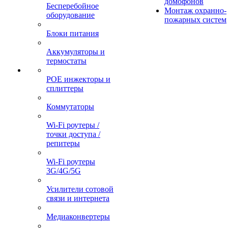
домофонов
Бесперебойное
Монтаж охранно-
оборудование
пожарных систем
Блоки питания
Аккумуляторы и
термостаты
POE инжекторы и
сплиттеры
Коммутаторы
Wi-Fi роутеры /
точки доступа /
репитеры
Wi-Fi роутеры
3G/4G/5G
Усилители сотовой
связи и интернета
Медиаконвертеры