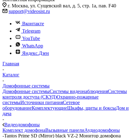
г. Москва, ул. Сущевский вал, д. 5, стр. 1а, пав. F40
support@videosist.ru
Вконтакте
Telegram
YouTube
WhatsApp
Яндекс.Дзен
Главная
-
Каталог
-
Домофонные системы
Домофонные системы
Системы видеонаблюдения
Системы
контроля доступа (СКУД)
Охранно-пожарные
системы
Источники питания
Сетевое
оборудование
Комплектующие
Шкафы, щиты и боксы
Дом и
дача
-
Видеодомофоны
Комплект домофона
Вызывные панели
Аудиодомофоны
-
Tantos Prime SD (Mirror) black VZ-2 Монитор домофона