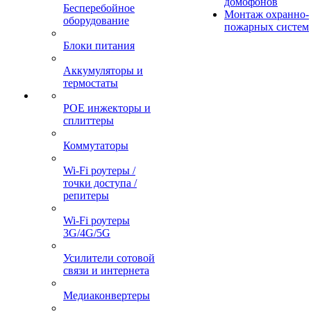
домофонов
Бесперебойное
Монтаж охранно-
оборудование
пожарных систем
Блоки питания
Аккумуляторы и
термостаты
POE инжекторы и
сплиттеры
Коммутаторы
Wi-Fi роутеры /
точки доступа /
репитеры
Wi-Fi роутеры
3G/4G/5G
Усилители сотовой
связи и интернета
Медиаконвертеры