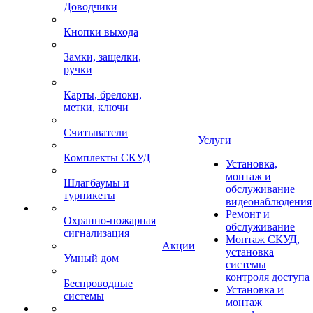
Доводчики
Кнопки выхода
Замки, защелки,
ручки
Карты, брелоки,
метки, ключи
Считыватели
Услуги
Комплекты СКУД
Установка,
монтаж и
Шлагбаумы и
обслуживание
турникеты
видеонаблюдения
Ремонт и
Охранно-пожарная
обслуживание
сигнализация
Монтаж СКУД,
Акции
установка
Умный дом
системы
контроля доступа
Беспроводные
Установка и
системы
монтаж