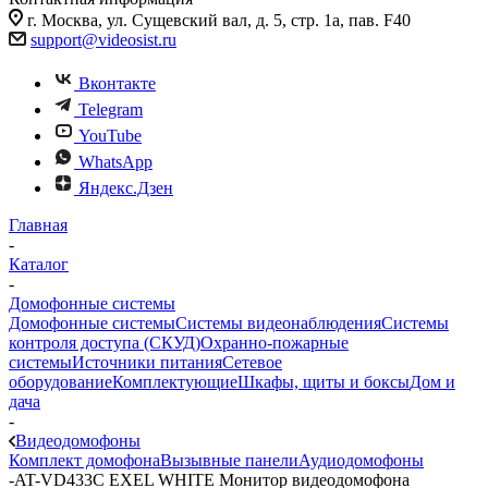
г. Москва, ул. Сущевский вал, д. 5, стр. 1а, пав. F40
support@videosist.ru
Вконтакте
Telegram
YouTube
WhatsApp
Яндекс.Дзен
Главная
-
Каталог
-
Домофонные системы
Домофонные системы
Системы видеонаблюдения
Системы
контроля доступа (СКУД)
Охранно-пожарные
системы
Источники питания
Сетевое
оборудование
Комплектующие
Шкафы, щиты и боксы
Дом и
дача
-
Видеодомофоны
Комплект домофона
Вызывные панели
Аудиодомофоны
-
AT-VD433C EXEL WHITE Монитор видеодомофона