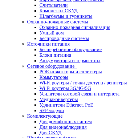
Считыватели
Комплекты СКУД
Шлагбаумы и турникеты
Охранно-пожарные системы
Охранно-пожарная сигнализация
Умный дом
Беспроводные системы
Источники питания
Бесперебойное оборудование
Блоки питания
Аккумуляторы и термостаты
Сетевое оборудование
POE инжекторы и сплиттеры
Коммутаторы
Wi-Fi роутеры / точки доступа / репитеры
Wi-Fi роутеры 3G/4G/5G
Усилители сотовой связи и интернета
Медиаконвертеры
Удлинители Ethernet, PoE
SFP модули
Комплектующие
Для домофонных систем
Для видеонаблюдения
Для СКУД