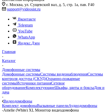
г. Москва, ул. Сущевский вал, д. 5, стр. 1а, пав. F40
support@videosist.ru
Вконтакте
Telegram
YouTube
WhatsApp
Яндекс.Дзен
Главная
-
Каталог
-
Домофонные системы
Домофонные системы
Системы видеонаблюдения
Системы
контроля доступа (СКУД)
Охранно-пожарные
системы
Источники питания
Сетевое
оборудование
Комплектующие
Шкафы, щиты и боксы
Дом и
дача
-
Видеодомофоны
Комплект домофона
Вызывные панели
Аудиодомофоны
-
Amelie (White) XL Монитор видеодомофона