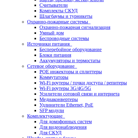
Считыватели
Комплекты СКУД
Шлагбаумы и турникеты
Охранно-пожарные системы
Охранно-пожарная сигнализация
Умный дом
Беспроводные системы
Источники питания
Бесперебойное оборудование
Блоки питания
Аккумуляторы и термостаты
Сетевое оборудование
POE инжекторы и сплиттеры
Коммутаторы
Wi-Fi роутеры / точки доступа / репитеры
Wi-Fi роутеры 3G/4G/5G
Усилители сотовой связи и интернета
Медиаконвертеры
Удлинители Ethernet, PoE
SFP модули
Комплектующие
Для домофонных систем
Для видеонаблюдения
Для СКУД