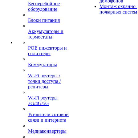
домофонов
Бесперебойное
Монтаж охранно-
оборудование
пожарных систем
Блоки питания
Аккумуляторы и
термостаты
POE инжекторы и
сплиттеры
Коммутаторы
Wi-Fi роутеры /
точки доступа /
репитеры
Wi-Fi роутеры
3G/4G/5G
Усилители сотовой
связи и интернета
Медиаконвертеры