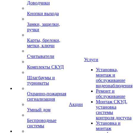
Доводчики
Кнопки выхода
Замки, защелки,
ручки
Карты, брелоки,
метки, ключи
Считыватели
Услуги
Комплекты СКУД
Установка,
монтаж и
Шлагбаумы и
обслуживание
турникеты
видеонаблюдения
Ремонт и
Охранно-пожарная
обслуживание
сигнализация
Монтаж СКУД,
Акции
установка
Умный дом
системы
контроля доступа
Беспроводные
Установка и
системы
монтаж