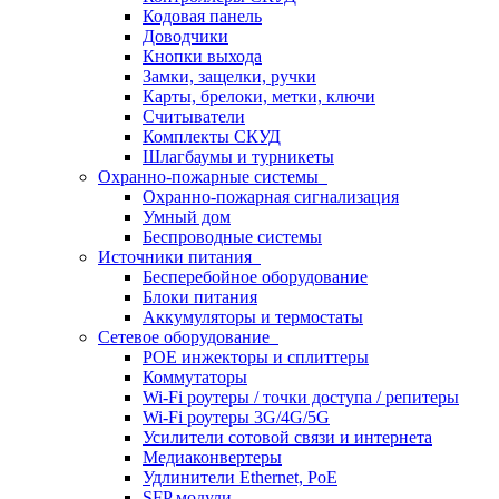
Кодовая панель
Доводчики
Кнопки выхода
Замки, защелки, ручки
Карты, брелоки, метки, ключи
Считыватели
Комплекты СКУД
Шлагбаумы и турникеты
Охранно-пожарные системы
Охранно-пожарная сигнализация
Умный дом
Беспроводные системы
Источники питания
Бесперебойное оборудование
Блоки питания
Аккумуляторы и термостаты
Сетевое оборудование
POE инжекторы и сплиттеры
Коммутаторы
Wi-Fi роутеры / точки доступа / репитеры
Wi-Fi роутеры 3G/4G/5G
Усилители сотовой связи и интернета
Медиаконвертеры
Удлинители Ethernet, PoE
SFP модули