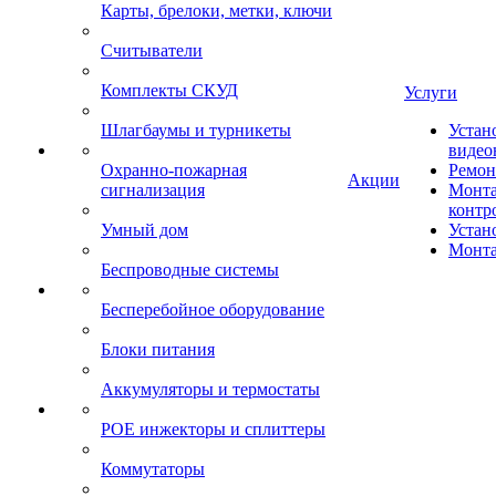
Карты, брелоки, метки, ключи
Считыватели
Комплекты СКУД
Услуги
Шлагбаумы и турникеты
Устан
видео
Охранно-пожарная
Ремон
Акции
сигнализация
Монта
контр
Умный дом
Устан
Монта
Беспроводные системы
Бесперебойное оборудование
Блоки питания
Аккумуляторы и термостаты
POE инжекторы и сплиттеры
Коммутаторы