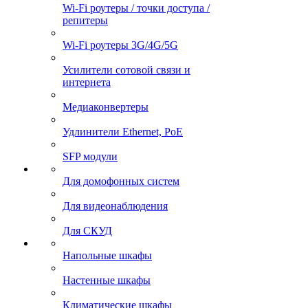
Wi-Fi роутеры / точки доступа /
репитеры
Wi-Fi роутеры 3G/4G/5G
Усилители сотовой связи и
интернета
Медиаконвертеры
Удлинители Ethernet, PoE
SFP модули
Для домофонных систем
Для видеонаблюдения
Для СКУД
Напольные шкафы
Настенные шкафы
Климатические шкафы