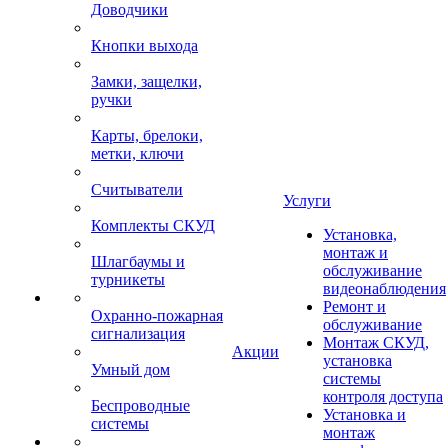
Доводчики
Кнопки выхода
Замки, защелки,
ручки
Карты, брелоки,
метки, ключи
Считыватели
Услуги
Комплекты СКУД
Установка,
монтаж и
Шлагбаумы и
обслуживание
турникеты
видеонаблюдения
Ремонт и
Охранно-пожарная
обслуживание
сигнализация
Монтаж СКУД,
Акции
установка
Умный дом
системы
контроля доступа
Беспроводные
Установка и
системы
монтаж