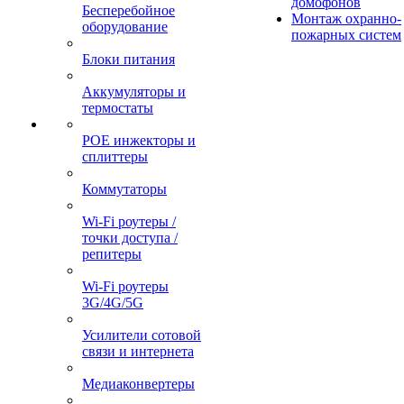
домофонов
Бесперебойное
Монтаж охранно-
оборудование
пожарных систем
Блоки питания
Аккумуляторы и
термостаты
POE инжекторы и
сплиттеры
Коммутаторы
Wi-Fi роутеры /
точки доступа /
репитеры
Wi-Fi роутеры
3G/4G/5G
Усилители сотовой
связи и интернета
Медиаконвертеры