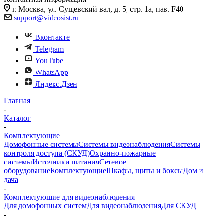
г. Москва, ул. Сущевский вал, д. 5, стр. 1а, пав. F40
support@videosist.ru
Вконтакте
Telegram
YouTube
WhatsApp
Яндекс.Дзен
Главная
-
Каталог
-
Комплектующие
Домофонные системы
Системы видеонаблюдения
Системы
контроля доступа (СКУД)
Охранно-пожарные
системы
Источники питания
Сетевое
оборудование
Комплектующие
Шкафы, щиты и боксы
Дом и
дача
-
Комплектующие для видеонаблюдения
Для домофонных систем
Для видеонаблюдения
Для СКУД
-