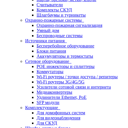
Считыватели
Комплекты СКУД
Шлагбаумы и турникеты
Охранно-пожарные системы
Охранно-пожарная сигнализация
Умный дом
Беспроводные системы
Источники питания
Бесперебойное оборудование
Блоки питания
Аккумуляторы и термостаты
Сетевое оборудование
POE инжекторы и сплиттеры
Коммутаторы
Wi-Fi роутеры / точки доступа / репитеры
Wi-Fi роутеры 3G/4G/5G
Усилители сотовой связи и интернета
Медиаконвертеры
Удлинители Ethernet, PoE
SFP модули
Комплектующие
Для домофонных систем
Для видеонаблюдения
Для СКУД