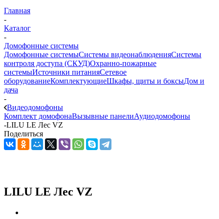
Главная
-
Каталог
-
Домофонные системы
Домофонные системы
Системы видеонаблюдения
Системы
контроля доступа (СКУД)
Охранно-пожарные
системы
Источники питания
Сетевое
оборудование
Комплектующие
Шкафы, щиты и боксы
Дом и
дача
-
Видеодомофоны
Комплект домофона
Вызывные панели
Аудиодомофоны
-
LILU LE Лес VZ
Поделиться
LILU LE Лес VZ