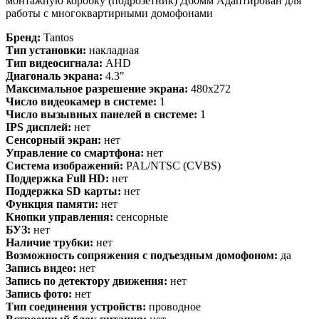
монтажную коробку (подрозетник) Д60мм Адаптирован для
работы с многоквартирными домофонами
Бренд:
Tantos
Тип установки:
накладная
Тип видеосигнала:
AHD
Диагональ экрана:
4.3"
Максимальное разрешение экрана:
480x272
Число видеокамер в системе:
1
Число вызывных панелей в системе:
1
IPS дисплей:
нет
Сенсорный экран:
нет
Управление со смартфона:
нет
Система изображений:
PAL/NTSC (CVBS)
Поддержка Full HD:
нет
Поддержка SD карты:
нет
Функция памяти:
нет
Кнопки управления:
сенсорные
БУЗ:
нет
Наличие трубки:
нет
Возможность сопряжения с подъездным домофоном:
да
Запись видео:
нет
Запись по детектору движения:
нет
Запись фото:
нет
Тип соединения устройств:
проводное