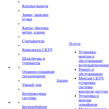
Кнопки выхода
Замки, защелки,
ручки
Карты, брелоки,
метки, ключи
Считыватели
Услуги
Комплекты СКУД
Установка,
монтаж и
Шлагбаумы и
обслуживание
турникеты
видеонаблюдения
Ремонт и
Охранно-пожарная
обслуживание
сигнализация
Монтаж СКУД,
Акции
установка
Умный дом
системы
контроля доступа
Беспроводные
Установка и
системы
монтаж
домофонов
Бесперебойное
Монтаж охранно-