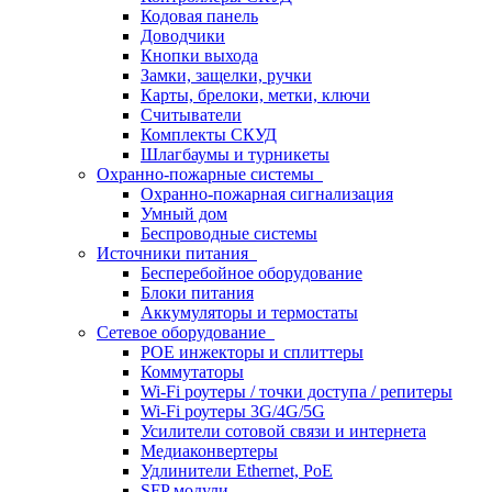
Кодовая панель
Доводчики
Кнопки выхода
Замки, защелки, ручки
Карты, брелоки, метки, ключи
Считыватели
Комплекты СКУД
Шлагбаумы и турникеты
Охранно-пожарные системы
Охранно-пожарная сигнализация
Умный дом
Беспроводные системы
Источники питания
Бесперебойное оборудование
Блоки питания
Аккумуляторы и термостаты
Сетевое оборудование
POE инжекторы и сплиттеры
Коммутаторы
Wi-Fi роутеры / точки доступа / репитеры
Wi-Fi роутеры 3G/4G/5G
Усилители сотовой связи и интернета
Медиаконвертеры
Удлинители Ethernet, PoE
SFP модули