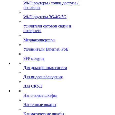
Wi-Fi роутеры / точки доступа /
репитеры
Wi-Fi роутеры 3G/4G/5G
Усилители сотовой связи и
интернета
Медиаконвертеры
Удлинители Ethernet, PoE
SFP модули
Для домофонных систем
Для видеонаблюдения
Для СКУД
Напольные шкафы
Настенные шкафы
Климатические шкафы