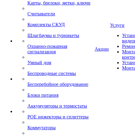
Карты, брелоки, метки, ключи
Считыватели
Комплекты СКУД
Услуги
Шлагбаумы и турникеты
Устан
видео
Охранно-пожарная
Ремон
Акции
сигнализация
Монта
контр
Умный дом
Устан
Монта
Беспроводные системы
Бесперебойное оборудование
Блоки питания
Аккумуляторы и термостаты
POE инжекторы и сплиттеры
Коммутаторы