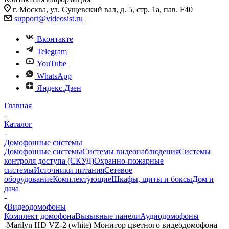
г. Москва, ул. Сущевский вал, д. 5, стр. 1а, пав. F40
support@videosist.ru
Вконтакте
Telegram
YouTube
WhatsApp
Яндекс.Дзен
Главная
-
Каталог
-
Домофонные системы
Домофонные системы
Системы видеонаблюдения
Системы
контроля доступа (СКУД)
Охранно-пожарные
системы
Источники питания
Сетевое
оборудование
Комплектующие
Шкафы, щиты и боксы
Дом и
дача
-
Видеодомофоны
Комплект домофона
Вызывные панели
Аудиодомофоны
-
Marilyn HD VZ-2 (white) Монитор цветного видеодомофона