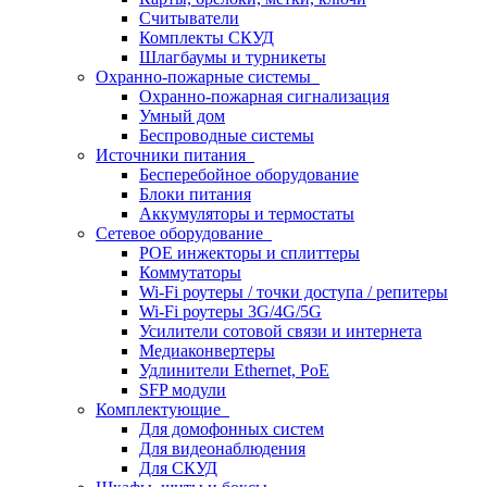
Считыватели
Комплекты СКУД
Шлагбаумы и турникеты
Охранно-пожарные системы
Охранно-пожарная сигнализация
Умный дом
Беспроводные системы
Источники питания
Бесперебойное оборудование
Блоки питания
Аккумуляторы и термостаты
Сетевое оборудование
POE инжекторы и сплиттеры
Коммутаторы
Wi-Fi роутеры / точки доступа / репитеры
Wi-Fi роутеры 3G/4G/5G
Усилители сотовой связи и интернета
Медиаконвертеры
Удлинители Ethernet, PoE
SFP модули
Комплектующие
Для домофонных систем
Для видеонаблюдения
Для СКУД