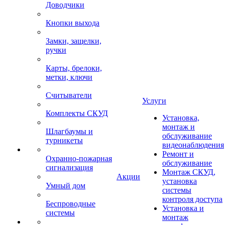
Доводчики
Кнопки выхода
Замки, защелки,
ручки
Карты, брелоки,
метки, ключи
Считыватели
Услуги
Комплекты СКУД
Установка,
монтаж и
Шлагбаумы и
обслуживание
турникеты
видеонаблюдения
Ремонт и
Охранно-пожарная
обслуживание
сигнализация
Монтаж СКУД,
Акции
установка
Умный дом
системы
контроля доступа
Беспроводные
Установка и
системы
монтаж