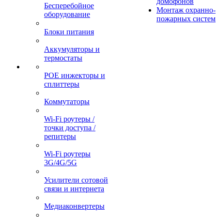
домофонов
Бесперебойное
Монтаж охранно-
оборудование
пожарных систем
Блоки питания
Аккумуляторы и
термостаты
POE инжекторы и
сплиттеры
Коммутаторы
Wi-Fi роутеры /
точки доступа /
репитеры
Wi-Fi роутеры
3G/4G/5G
Усилители сотовой
связи и интернета
Медиаконвертеры