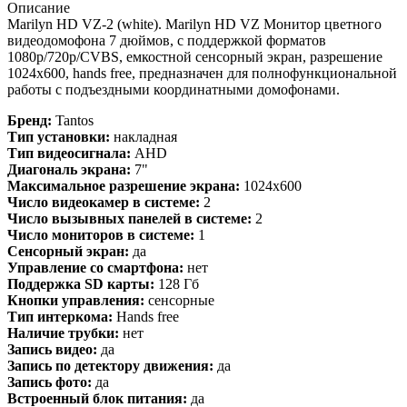
Описание
Marilyn HD VZ-2 (white). Marilyn HD VZ Монитор цветного
видеодомофона 7 дюймов, с поддержкой форматов
1080р/720p/CVBS, емкостной сенсорный экран, разрешение
1024х600, hands free, предназначен для полнофункциональной
работы с подъездными координатными домофонами.
Бренд:
Tantos
Тип установки:
накладная
Тип видеосигнала:
AHD
Диагональ экрана:
7"
Максимальное разрешение экрана:
1024x600
Число видеокамер в системе:
2
Число вызывных панелей в системе:
2
Число мониторов в системе:
1
Сенсорный экран:
да
Управление со смартфона:
нет
Поддержка SD карты:
128 Гб
Кнопки управления:
сенсорные
Тип интеркома:
Hands free
Наличие трубки:
нет
Запись видео:
да
Запись по детектору движения:
да
Запись фото:
да
Встроенный блок питания:
да