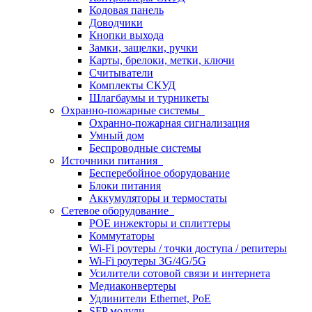
Кодовая панель
Доводчики
Кнопки выхода
Замки, защелки, ручки
Карты, брелоки, метки, ключи
Считыватели
Комплекты СКУД
Шлагбаумы и турникеты
Охранно-пожарные системы
Охранно-пожарная сигнализация
Умный дом
Беспроводные системы
Источники питания
Бесперебойное оборудование
Блоки питания
Аккумуляторы и термостаты
Сетевое оборудование
POE инжекторы и сплиттеры
Коммутаторы
Wi-Fi роутеры / точки доступа / репитеры
Wi-Fi роутеры 3G/4G/5G
Усилители сотовой связи и интернета
Медиаконвертеры
Удлинители Ethernet, PoE
SFP модули