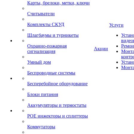
Карты, брелоки, метки, ключи
Считыватели
Комплекты СКУД
Услуги
Шлагбаумы и турникеты
Устан
видео
Охранно-пожарная
Ремон
Акции
сигнализация
Монта
контр
Умный дом
Устан
Монта
Беспроводные системы
Бесперебойное оборудование
Блоки питания
Аккумуляторы и термостаты
POE инжекторы и сплиттеры
Коммутаторы