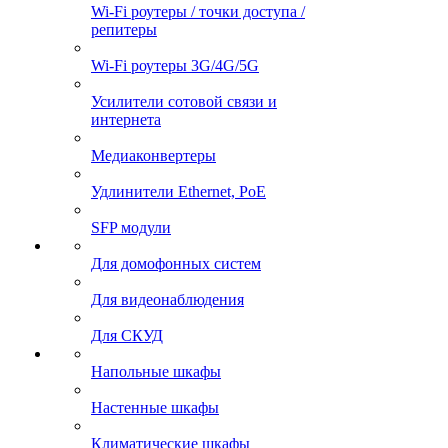
Wi-Fi роутеры / точки доступа /
репитеры
Wi-Fi роутеры 3G/4G/5G
Усилители сотовой связи и
интернета
Медиаконвертеры
Удлинители Ethernet, PoE
SFP модули
Для домофонных систем
Для видеонаблюдения
Для СКУД
Напольные шкафы
Настенные шкафы
Климатические шкафы