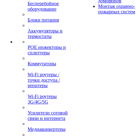
домофонов
Бесперебойное
Монтаж охранно-
оборудование
пожарных систем
Блоки питания
Аккумуляторы и
термостаты
POE инжекторы и
сплиттеры
Коммутаторы
Wi-Fi роутеры /
точки доступа /
репитеры
Wi-Fi роутеры
3G/4G/5G
Усилители сотовой
связи и интернета
Медиаконвертеры