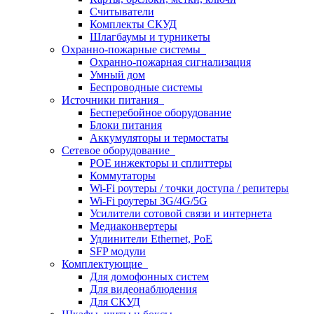
Считыватели
Комплекты СКУД
Шлагбаумы и турникеты
Охранно-пожарные системы
Охранно-пожарная сигнализация
Умный дом
Беспроводные системы
Источники питания
Бесперебойное оборудование
Блоки питания
Аккумуляторы и термостаты
Сетевое оборудование
POE инжекторы и сплиттеры
Коммутаторы
Wi-Fi роутеры / точки доступа / репитеры
Wi-Fi роутеры 3G/4G/5G
Усилители сотовой связи и интернета
Медиаконвертеры
Удлинители Ethernet, PoE
SFP модули
Комплектующие
Для домофонных систем
Для видеонаблюдения
Для СКУД