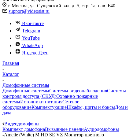
г. Москва, ул. Сущевский вал, д. 5, стр. 1а, пав. F40
support@videosist.ru
Вконтакте
Telegram
YouTube
WhatsApp
Яндекс.Дзен
Главная
-
Каталог
-
Домофонные системы
Домофонные системы
Системы видеонаблюдения
Системы
контроля доступа (СКУД)
Охранно-пожарные
системы
Источники питания
Сетевое
оборудование
Комплектующие
Шкафы, щиты и боксы
Дом и
дача
-
Видеодомофоны
Комплект домофона
Вызывные панели
Аудиодомофоны
-
Amelie (White) M HD SE VZ Монитор цветного