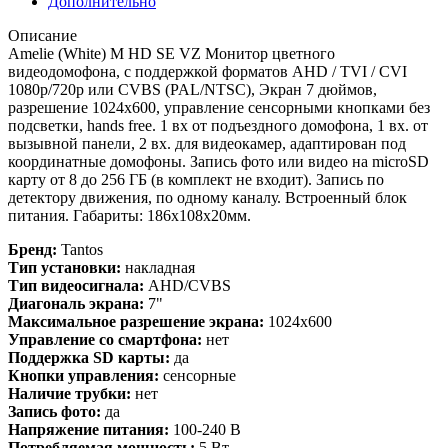
Дополнительно
Описание
Amelie (White) M HD SE VZ Монитор цветного
видеодомофона, с поддержкой форматов AHD / TVI / CVI
1080р/720p или CVBS (PAL/NTSC), Экран 7 дюймов,
разрешение 1024х600, управление сенсорными кнопками без
подсветки, hands free. 1 вх от подъездного домофона, 1 вх. от
вызывной панели, 2 вх. для видеокамер, адаптирован под
координатные домофоны. Запись фото или видео на microSD
карту от 8 до 256 ГБ (в комплект не входит). Запись по
детектору движения, по одному каналу. Встроенный блок
питания. Габариты: 186х108х20мм.
Бренд:
Tantos
Тип установки:
накладная
Тип видеосигнала:
AHD/CVBS
Диагональ экрана:
7"
Максимальное разрешение экрана:
1024x600
Управление со смартфона:
нет
Поддержка SD карты:
да
Кнопки управления:
сенсорные
Наличие трубки:
нет
Запись фото:
да
Напряжение питания:
100-240 В
Потребляемая мощность:
5 Вт