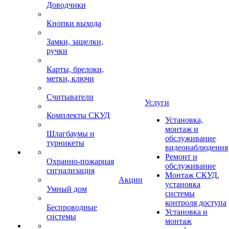
Доводчики
Кнопки выхода
Замки, защелки,
ручки
Карты, брелоки,
метки, ключи
Считыватели
Услуги
Комплекты СКУД
Установка,
монтаж и
Шлагбаумы и
обслуживание
турникеты
видеонаблюдения
Ремонт и
Охранно-пожарная
обслуживание
сигнализация
Монтаж СКУД,
Акции
установка
Умный дом
системы
контроля доступа
Беспроводные
Установка и
системы
монтаж