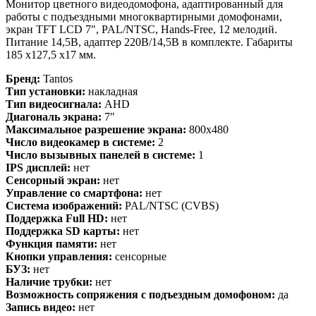
Монитор цветного видеодомофона, адаптированный для
работы с подъездными многоквартирными домофонами,
экран TFT LCD 7", PAL/NTSC, Hands-Free, 12 мелодий.
Питание 14,5В, адаптер 220В/14,5В в комплекте. Габариты
185 х127,5 х17 мм.
Бренд:
Tantos
Тип установки:
накладная
Тип видеосигнала:
AHD
Диагональ экрана:
7"
Максимальное разрешение экрана:
800x480
Число видеокамер в системе:
2
Число вызывных панелей в системе:
1
IPS дисплей:
нет
Сенсорный экран:
нет
Управление со смартфона:
нет
Система изображений:
PAL/NTSC (CVBS)
Поддержка Full HD:
нет
Поддержка SD карты:
нет
Функция памяти:
нет
Кнопки управления:
сенсорные
БУЗ:
нет
Наличие трубки:
нет
Возможность сопряжения с подъездным домофоном:
да
Запись видео:
нет