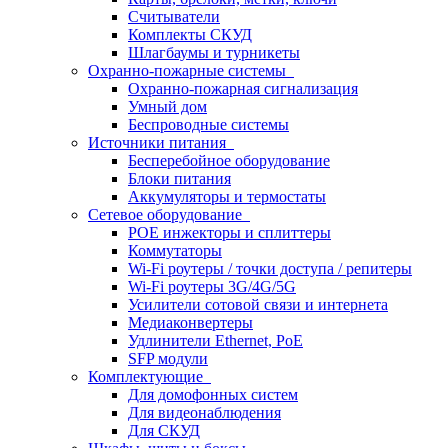
Считыватели
Комплекты СКУД
Шлагбаумы и турникеты
Охранно-пожарные системы
Охранно-пожарная сигнализация
Умный дом
Беспроводные системы
Источники питания
Бесперебойное оборудование
Блоки питания
Аккумуляторы и термостаты
Сетевое оборудование
POE инжекторы и сплиттеры
Коммутаторы
Wi-Fi роутеры / точки доступа / репитеры
Wi-Fi роутеры 3G/4G/5G
Усилители сотовой связи и интернета
Медиаконвертеры
Удлинители Ethernet, PoE
SFP модули
Комплектующие
Для домофонных систем
Для видеонаблюдения
Для СКУД