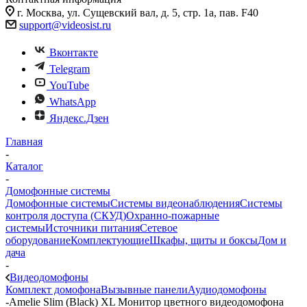
г. Москва, ул. Сущевский вал, д. 5, стр. 1а, пав. F40
support@videosist.ru
Вконтакте
Telegram
YouTube
WhatsApp
Яндекс.Дзен
Главная
-
Каталог
-
Домофонные системы
Домофонные системы
Системы видеонаблюдения
Системы
контроля доступа (СКУД)
Охранно-пожарные
системы
Источники питания
Сетевое
оборудование
Комплектующие
Шкафы, щиты и боксы
Дом и
дача
-
Видеодомофоны
Комплект домофона
Вызывные панели
Аудиодомофоны
-
Amelie Slim (Black) XL Монитор цветного видеодомофона