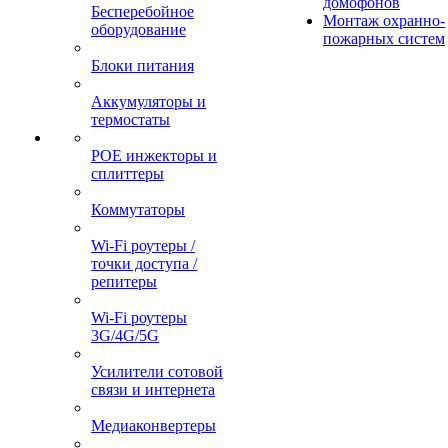
домофонов
Бесперебойное
Монтаж охранно-
оборудование
пожарных систем
Блоки питания
Аккумуляторы и
термостаты
POE инжекторы и
сплиттеры
Коммутаторы
Wi-Fi роутеры /
точки доступа /
репитеры
Wi-Fi роутеры
3G/4G/5G
Усилители сотовой
связи и интернета
Медиаконвертеры