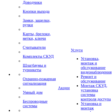
Доводчики
Кнопки выхода
Замки, защелки,
ручки
Карты, брелоки,
метки, ключи
Считыватели
Услуги
Комплекты СКУД
Установка,
монтаж и
Шлагбаумы и
обслуживание
турникеты
видеонаблюдения
Ремонт и
Охранно-пожарная
обслуживание
сигнализация
Монтаж СКУД,
Акции
установка
Умный дом
системы
контроля доступа
Беспроводные
Установка и
системы
монтаж