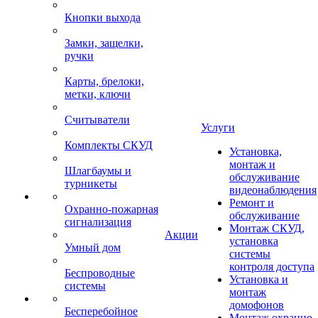
Кнопки выхода
Замки, защелки,
ручки
Карты, брелоки,
метки, ключи
Считыватели
Услуги
Комплекты СКУД
Установка,
монтаж и
Шлагбаумы и
обслуживание
турникеты
видеонаблюдения
Ремонт и
Охранно-пожарная
обслуживание
сигнализация
Монтаж СКУД,
Акции
установка
Умный дом
системы
контроля доступа
Беспроводные
Установка и
системы
монтаж
домофонов
Бесперебойное
Монтаж охранно-