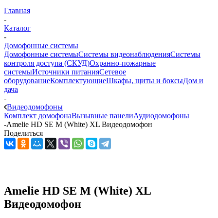
Главная
-
Каталог
-
Домофонные системы
Домофонные системы
Системы видеонаблюдения
Системы
контроля доступа (СКУД)
Охранно-пожарные
системы
Источники питания
Сетевое
оборудование
Комплектующие
Шкафы, щиты и боксы
Дом и
дача
-
Видеодомофоны
Комплект домофона
Вызывные панели
Аудиодомофоны
-
Amelie HD SE M (White) XL Видеодомофон
Поделиться
Amelie HD SE M (White) XL
Видеодомофон