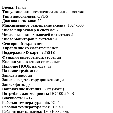
Бренд:
Tantos
Тип установки:
помещение/накладной монтаж
Тип видеосигнала:
CVBS
Диагональ экрана:
7"
Максимальное разрешение экрана:
1024x600
Число видеокамер в системе:
2
Число вызывных панелей в системе:
2
Число мониторов в системе:
4
Сенсорный экран:
нет
Управление со смартфона:
нет
Поддержка SD карты:
256 Гб
Функция видеорегистратора:
да
Кнопки управления:
сенсорные
Наличие НООК выхода:
да
Наличие трубки:
нет
Запись видео:
да
Запись по детектору движения:
да
Запись фото:
да
Напряжение питания:
5 Вт (макс.)
Потребляемая мощность:
DC 100-240 В
Влажность:
0-95%
Рабочая температура min, °С:
1
Рабочая температура max, °С:
40
Габаритные размеры:
186х108х20 мм