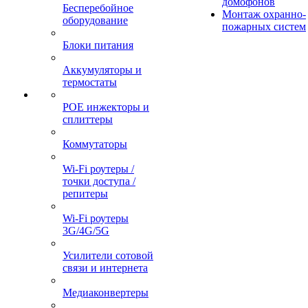
домофонов
Бесперебойное
Монтаж охранно-
оборудование
пожарных систем
Блоки питания
Аккумуляторы и
термостаты
POE инжекторы и
сплиттеры
Коммутаторы
Wi-Fi роутеры /
точки доступа /
репитеры
Wi-Fi роутеры
3G/4G/5G
Усилители сотовой
связи и интернета
Медиаконвертеры