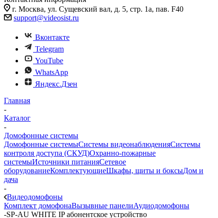
г. Москва, ул. Сущевский вал, д. 5, стр. 1а, пав. F40
support@videosist.ru
Вконтакте
Telegram
YouTube
WhatsApp
Яндекс.Дзен
Главная
-
Каталог
-
Домофонные системы
Домофонные системы
Системы видеонаблюдения
Системы
контроля доступа (СКУД)
Охранно-пожарные
системы
Источники питания
Сетевое
оборудование
Комплектующие
Шкафы, щиты и боксы
Дом и
дача
-
Видеодомофоны
Комплект домофона
Вызывные панели
Аудиодомофоны
-
SP-AU WHITE IP абонентское устройство