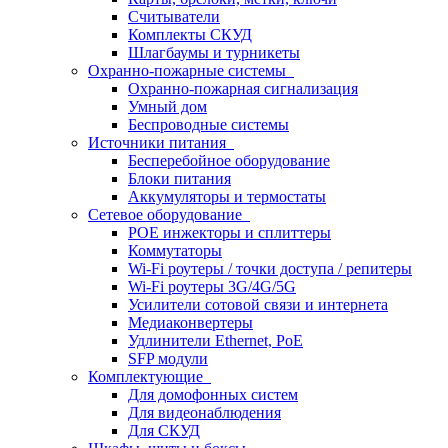
Считыватели
Комплекты СКУД
Шлагбаумы и турникеты
Охранно-пожарные системы
Охранно-пожарная сигнализация
Умный дом
Беспроводные системы
Источники питания
Бесперебойное оборудование
Блоки питания
Аккумуляторы и термостаты
Сетевое оборудование
POE инжекторы и сплиттеры
Коммутаторы
Wi-Fi роутеры / точки доступа / репитеры
Wi-Fi роутеры 3G/4G/5G
Усилители сотовой связи и интернета
Медиаконвертеры
Удлинители Ethernet, PoE
SFP модули
Комплектующие
Для домофонных систем
Для видеонаблюдения
Для СКУД