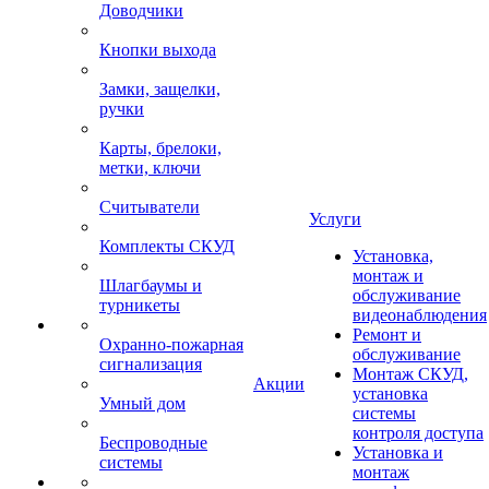
Доводчики
Кнопки выхода
Замки, защелки,
ручки
Карты, брелоки,
метки, ключи
Считыватели
Услуги
Комплекты СКУД
Установка,
монтаж и
Шлагбаумы и
обслуживание
турникеты
видеонаблюдения
Ремонт и
Охранно-пожарная
обслуживание
сигнализация
Монтаж СКУД,
Акции
установка
Умный дом
системы
контроля доступа
Беспроводные
Установка и
системы
монтаж