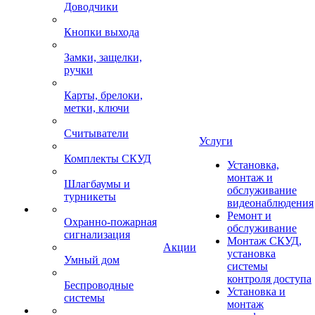
Доводчики
Кнопки выхода
Замки, защелки,
ручки
Карты, брелоки,
метки, ключи
Считыватели
Услуги
Комплекты СКУД
Установка,
монтаж и
Шлагбаумы и
обслуживание
турникеты
видеонаблюдения
Ремонт и
Охранно-пожарная
обслуживание
сигнализация
Монтаж СКУД,
Акции
установка
Умный дом
системы
контроля доступа
Беспроводные
Установка и
системы
монтаж