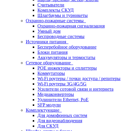
Считыватели
Комплекты СКУД
Шлагбаумы и турникеты
Охранно-пожарные системы
Охранно-пожарная сигнализация
Умный дом
Беспроводные системы
Источники питания
Бесперебойное оборудование
Блоки питания
Аккумуляторы и термостаты
Сетевое оборудование
POE инжекторы и сплиттеры
Коммутаторы
Wi-Fi роутеры / точки доступа / репитеры
Wi-Fi роутеры 3G/4G/5G
Усилители сотовой связи и интернета
Медиаконвертеры
Удлинители Ethernet, PoE
SFP модули
Комплектующие
Для домофонных систем
Для видеонаблюдения
Для СКУД