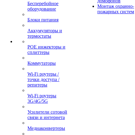
домофонов
Бесперебойное
Монтаж охранно-
оборудование
пожарных систем
Блоки питания
Аккумуляторы и
термостаты
POE инжекторы и
сплиттеры
Коммутаторы
Wi-Fi роутеры /
точки доступа /
репитеры
Wi-Fi роутеры
3G/4G/5G
Усилители сотовой
связи и интернета
Медиаконвертеры