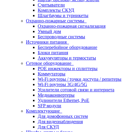
Считыватели
Комплекты СКУД
Шлагбаумы и турникеты
Охранно-пожарные системы
Охранно-пожарная сигнализация
Умный дом
Беспроводные системы
Источники питания
Бесперебойное оборудование
Блоки питания
Аккумуляторы и термостаты
Сетевое оборудование
POE инжекторы и сплиттеры
Коммутаторы
Wi-Fi роутеры / точки доступа / репитеры
Wi-Fi роутеры 3G/4G/5G
Усилители сотовой связи и интернета
Медиаконвертеры
Удлинители Ethernet, PoE
SFP модули
Комплектующие
Для домофонных систем
Для видеонаблюдения
Для СКУД