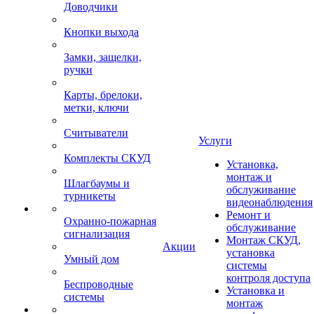
Доводчики
Кнопки выхода
Замки, защелки,
ручки
Карты, брелоки,
метки, ключи
Считыватели
Услуги
Комплекты СКУД
Установка,
монтаж и
Шлагбаумы и
обслуживание
турникеты
видеонаблюдения
Ремонт и
Охранно-пожарная
обслуживание
сигнализация
Монтаж СКУД,
Акции
установка
Умный дом
системы
контроля доступа
Беспроводные
Установка и
системы
монтаж