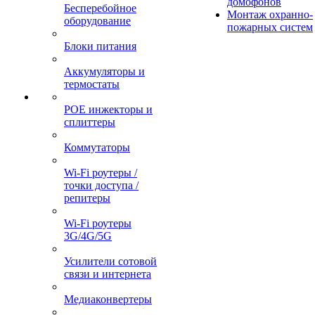
домофонов
Бесперебойное
Монтаж охранно-
оборудование
пожарных систем
Блоки питания
Аккумуляторы и
термостаты
POE инжекторы и
сплиттеры
Коммутаторы
Wi-Fi роутеры /
точки доступа /
репитеры
Wi-Fi роутеры
3G/4G/5G
Усилители сотовой
связи и интернета
Медиаконвертеры