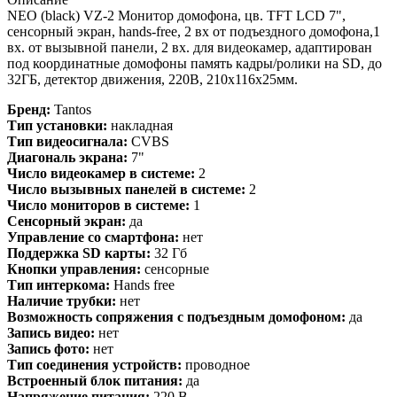
NEO (black) VZ-2 Монитор домофона, цв. TFT LCD 7",
сенсорный экран, hands-free, 2 вх от подъездного домофона,1
вх. от вызывной панели, 2 вх. для видеокамер, адаптирован
под координатные домофоны память кадры/ролики на SD, до
32ГБ, детектор движения, 220В, 210х116х25мм.
Бренд:
Tantos
Тип установки:
накладная
Тип видеосигнала:
CVBS
Диагональ экрана:
7"
Число видеокамер в системе:
2
Число вызывных панелей в системе:
2
Число мониторов в системе:
1
Сенсорный экран:
да
Управление со смартфона:
нет
Поддержка SD карты:
32 Гб
Кнопки управления:
сенсорные
Тип интеркома:
Hands free
Наличие трубки:
нет
Возможность сопряжения с подъездным домофоном:
да
Запись видео:
нет
Запись фото:
нет
Тип соединения устройств:
проводное
Встроенный блок питания:
да
Напряжение питания:
220 В