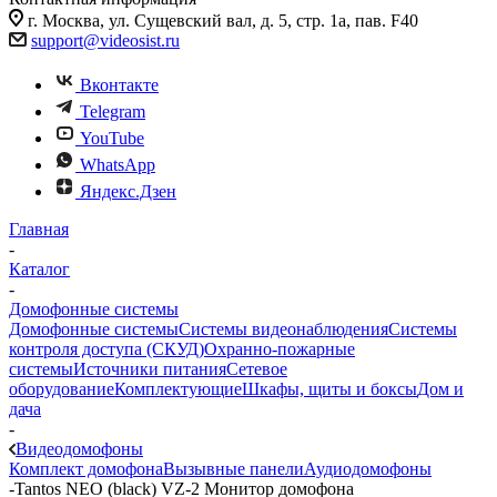
г. Москва, ул. Сущевский вал, д. 5, стр. 1а, пав. F40
support@videosist.ru
Вконтакте
Telegram
YouTube
WhatsApp
Яндекс.Дзен
Главная
-
Каталог
-
Домофонные системы
Домофонные системы
Системы видеонаблюдения
Системы
контроля доступа (СКУД)
Охранно-пожарные
системы
Источники питания
Сетевое
оборудование
Комплектующие
Шкафы, щиты и боксы
Дом и
дача
-
Видеодомофоны
Комплект домофона
Вызывные панели
Аудиодомофоны
-
Tantos NEO (black) VZ-2 Монитор домофона