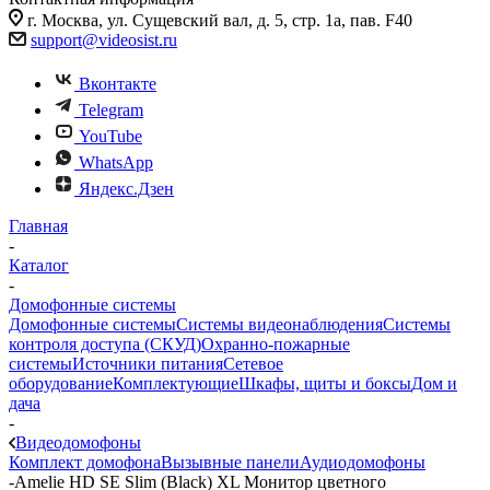
г. Москва, ул. Сущевский вал, д. 5, стр. 1а, пав. F40
support@videosist.ru
Вконтакте
Telegram
YouTube
WhatsApp
Яндекс.Дзен
Главная
-
Каталог
-
Домофонные системы
Домофонные системы
Системы видеонаблюдения
Системы
контроля доступа (СКУД)
Охранно-пожарные
системы
Источники питания
Сетевое
оборудование
Комплектующие
Шкафы, щиты и боксы
Дом и
дача
-
Видеодомофоны
Комплект домофона
Вызывные панели
Аудиодомофоны
-
Amelie HD SE Slim (Black) XL Монитор цветного