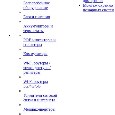
домофонов
Бесперебойное
Монтаж охранно-
оборудование
пожарных систем
Блоки питания
Аккумуляторы и
термостаты
POE инжекторы и
сплиттеры
Коммутаторы
Wi-Fi роутеры /
точки доступа /
репитеры
Wi-Fi роутеры
3G/4G/5G
Усилители сотовой
связи и интернета
Медиаконвертеры