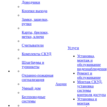
Доводчики
Кнопки выхода
Замки, защелки,
ручки
Карты, брелоки,
метки, ключи
Считыватели
Услуги
Комплекты СКУД
Установка,
монтаж и
Шлагбаумы и
обслуживание
турникеты
видеонаблюдения
Ремонт и
Охранно-пожарная
обслуживание
сигнализация
Монтаж СКУД,
Акции
установка
Умный дом
системы
контроля доступа
Беспроводные
Установка и
системы
монтаж