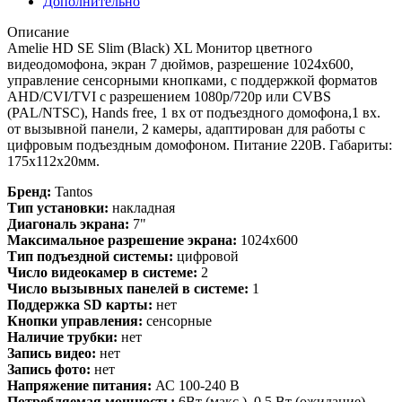
Дополнительно
Описание
Amelie HD SE Slim (Black) XL Монитор цветного
видеодомофона, экран 7 дюймов, разрешение 1024х600,
управление сенсорными кнопками, с поддержкой форматов
AHD/CVI/TVI с разрешением 1080p/720p или CVBS
(PAL/NTSC), Hands free, 1 вх от подъездного домофона,1 вх.
от вызывной панели, 2 камеры, адаптирован для работы с
цифровым подъездным домофоном. Питание 220В. Габариты:
175х112х20мм.
Бренд:
Tantos
Тип установки:
накладная
Диагональ экрана:
7"
Максимальное разрешение экрана:
1024х600
Тип подъездной системы:
цифровой
Число видеокамер в системе:
2
Число вызывных панелей в системе:
1
Поддержка SD карты:
нет
Кнопки управления:
сенсорные
Наличие трубки:
нет
Запись видео:
нет
Запись фото:
нет
Напряжение питания:
АС 100-240 В
Потребляемая мощность:
6Вт (макс.), 0,5 Вт (ожидание)