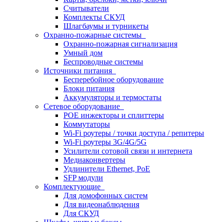
Считыватели
Комплекты СКУД
Шлагбаумы и турникеты
Охранно-пожарные системы
Охранно-пожарная сигнализация
Умный дом
Беспроводные системы
Источники питания
Бесперебойное оборудование
Блоки питания
Аккумуляторы и термостаты
Сетевое оборудование
POE инжекторы и сплиттеры
Коммутаторы
Wi-Fi роутеры / точки доступа / репитеры
Wi-Fi роутеры 3G/4G/5G
Усилители сотовой связи и интернета
Медиаконвертеры
Удлинители Ethernet, PoE
SFP модули
Комплектующие
Для домофонных систем
Для видеонаблюдения
Для СКУД