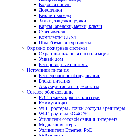
Кодовая панель
Доводчики
Кнопки выхода
Замки, защелки, ручки
Карты, брелоки, метки, ключи
Считыватели
Комплекты СКУД
Шлагбаумы и турникеты
Охранно-пожарные системы
Охранно-пожарная сигнализация
Умный дом
Беспроводные системы
Источники питания
Бесперебойное оборудование
Блоки питания
Аккумуляторы и термостаты
Сетевое оборудование
POE инжекторы и сплиттеры
Коммутаторы
Wi-Fi роутеры / точки доступа / репитеры
Wi-Fi роутеры 3G/4G/5G
Усилители сотовой связи и интернета
Медиаконвертеры
Удлинители Ethernet, PoE
SFP модули