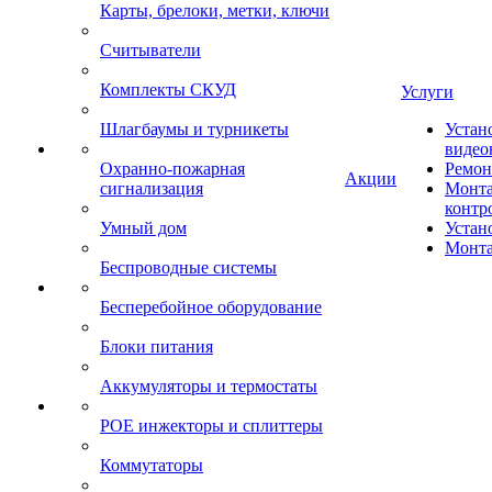
Карты, брелоки, метки, ключи
Считыватели
Комплекты СКУД
Услуги
Шлагбаумы и турникеты
Устан
видео
Охранно-пожарная
Ремон
Акции
сигнализация
Монта
контр
Умный дом
Устан
Монта
Беспроводные системы
Бесперебойное оборудование
Блоки питания
Аккумуляторы и термостаты
POE инжекторы и сплиттеры
Коммутаторы