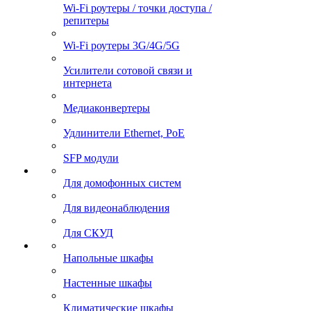
Wi-Fi роутеры / точки доступа /
репитеры
Wi-Fi роутеры 3G/4G/5G
Усилители сотовой связи и
интернета
Медиаконвертеры
Удлинители Ethernet, PoE
SFP модули
Для домофонных систем
Для видеонаблюдения
Для СКУД
Напольные шкафы
Настенные шкафы
Климатические шкафы