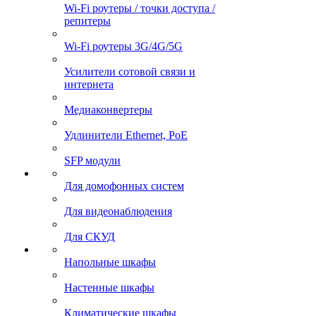
Wi-Fi роутеры / точки доступа /
репитеры
Wi-Fi роутеры 3G/4G/5G
Усилители сотовой связи и
интернета
Медиаконвертеры
Удлинители Ethernet, PoE
SFP модули
Для домофонных систем
Для видеонаблюдения
Для СКУД
Напольные шкафы
Настенные шкафы
Климатические шкафы