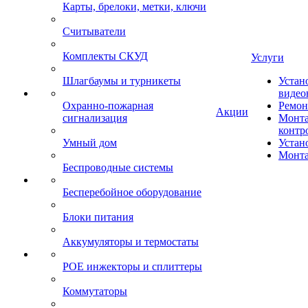
Карты, брелоки, метки, ключи
Считыватели
Комплекты СКУД
Услуги
Шлагбаумы и турникеты
Устан
видео
Охранно-пожарная
Ремон
Акции
сигнализация
Монта
контр
Умный дом
Устан
Монта
Беспроводные системы
Бесперебойное оборудование
Блоки питания
Аккумуляторы и термостаты
POE инжекторы и сплиттеры
Коммутаторы