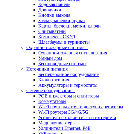
Кодовая панель
Доводчики
Кнопки выхода
Замки, защелки, ручки
Карты, брелоки, метки, ключи
Считыватели
Комплекты СКУД
Шлагбаумы и турникеты
Охранно-пожарные системы
Охранно-пожарная сигнализация
Умный дом
Беспроводные системы
Источники питания
Бесперебойное оборудование
Блоки питания
Аккумуляторы и термостаты
Сетевое оборудование
POE инжекторы и сплиттеры
Коммутаторы
Wi-Fi роутеры / точки доступа / репитеры
Wi-Fi роутеры 3G/4G/5G
Усилители сотовой связи и интернета
Медиаконвертеры
Удлинители Ethernet, PoE
SFP модули