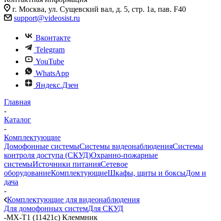
г. Москва, ул. Сущевский вал, д. 5, стр. 1а, пав. F40
support@videosist.ru
Вконтакте
Telegram
YouTube
WhatsApp
Яндекс.Дзен
Главная
-
Каталог
-
Комплектующие
Домофонные системы
Системы видеонаблюдения
Системы
контроля доступа (СКУД)
Охранно-пожарные
системы
Источники питания
Сетевое
оборудование
Комплектующие
Шкафы, щиты и боксы
Дом и
дача
-
Комплектующие для видеонаблюдения
Для домофонных систем
Для СКУД
-
MX-T1 (11421c) Клеммник