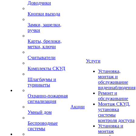
Доводчики
Кнопки выхода
Замки, защелки,
ручки
Карты, брелоки,
метки, ключи
Считыватели
Услуги
Комплекты СКУД
Установка,
монтаж и
Шлагбаумы и
обслуживание
турникеты
видеонаблюдения
Ремонт и
Охранно-пожарная
обслуживание
сигнализация
Монтаж СКУД,
Акции
установка
Умный дом
системы
контроля доступа
Беспроводные
Установка и
системы
монтаж