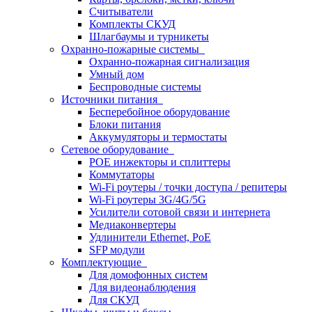
Считыватели
Комплекты СКУД
Шлагбаумы и турникеты
Охранно-пожарные системы
Охранно-пожарная сигнализация
Умный дом
Беспроводные системы
Источники питания
Бесперебойное оборудование
Блоки питания
Аккумуляторы и термостаты
Сетевое оборудование
POE инжекторы и сплиттеры
Коммутаторы
Wi-Fi роутеры / точки доступа / репитеры
Wi-Fi роутеры 3G/4G/5G
Усилители сотовой связи и интернета
Медиаконвертеры
Удлинители Ethernet, PoE
SFP модули
Комплектующие
Для домофонных систем
Для видеонаблюдения
Для СКУД