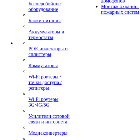
домофонов
Бесперебойное
Монтаж охранно-
оборудование
пожарных систем
Блоки питания
Аккумуляторы и
термостаты
POE инжекторы и
сплиттеры
Коммутаторы
Wi-Fi роутеры /
точки доступа /
репитеры
Wi-Fi роутеры
3G/4G/5G
Усилители сотовой
связи и интернета
Медиаконвертеры