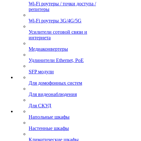
Wi-Fi роутеры / точки доступа /
репитеры
Wi-Fi роутеры 3G/4G/5G
Усилители сотовой связи и
интернета
Медиаконвертеры
Удлинители Ethernet, PoE
SFP модули
Для домофонных систем
Для видеонаблюдения
Для СКУД
Напольные шкафы
Настенные шкафы
Климатические шкафы