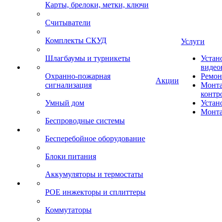
Карты, брелоки, метки, ключи
Считыватели
Комплекты СКУД
Услуги
Шлагбаумы и турникеты
Устан
видео
Охранно-пожарная
Ремон
Акции
сигнализация
Монта
контр
Умный дом
Устан
Монта
Беспроводные системы
Бесперебойное оборудование
Блоки питания
Аккумуляторы и термостаты
POE инжекторы и сплиттеры
Коммутаторы