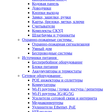
Кодовая панель
Доводчики
Кнопки выхода
Замки, защелки, ручки
Карты, брелоки, метки, ключи
Считыватели
Комплекты СКУД
Шлагбаумы и турникеты
Охранно-пожарные системы
Охранно-пожарная сигнализация
Умный дом
Беспроводные системы
Источники питания
Бесперебойное оборудование
Блоки питания
Аккумуляторы и термостаты
Сетевое оборудование
POE инжекторы и сплиттеры
Коммутаторы
Wi-Fi роутеры / точки доступа / репитеры
Wi-Fi роутеры 3G/4G/5G
Усилители сотовой связи и интернета
Медиаконвертеры
Удлинители Ethernet, PoE
SFP модули