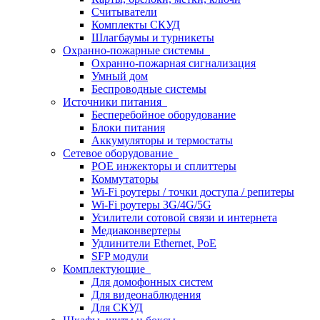
Считыватели
Комплекты СКУД
Шлагбаумы и турникеты
Охранно-пожарные системы
Охранно-пожарная сигнализация
Умный дом
Беспроводные системы
Источники питания
Бесперебойное оборудование
Блоки питания
Аккумуляторы и термостаты
Сетевое оборудование
POE инжекторы и сплиттеры
Коммутаторы
Wi-Fi роутеры / точки доступа / репитеры
Wi-Fi роутеры 3G/4G/5G
Усилители сотовой связи и интернета
Медиаконвертеры
Удлинители Ethernet, PoE
SFP модули
Комплектующие
Для домофонных систем
Для видеонаблюдения
Для СКУД