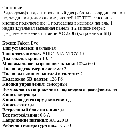
Описание
Видеодомофон адаптированный для работы с координатными
подъездными домофонами: дисплей 10" TFT; сенсорные
кнопки; подключение: 1 подъездная вызывная панель, 1
индивидуальная вызывная панель и 2 видеокамеры;
графическое меню; питание AC 220В (встроенный БП)
Бренд:
Falcon Eye
Тип установки:
накладная
Тип видеосигнала:
AHD/TVI/CVI/CVBS
Диагональ экрана:
10.1"
Максимальное разрешение экрана:
1024x600
Число видеокамер в системе:
2
Число вызывных панелей в системе:
2
Поддержка SD карты:
128 Гб
Кнопки управления:
сенсорные
Возможность сопряжения с подъездным домофоном:
да
Запись видео:
да
Запись по детектору движения:
да
Запись фото:
да
Встроенный блок питания:
да
Ток потребления:
0.6 А
Напряжение питания:
AC 220 В
Рабочая температура max, °С:
50