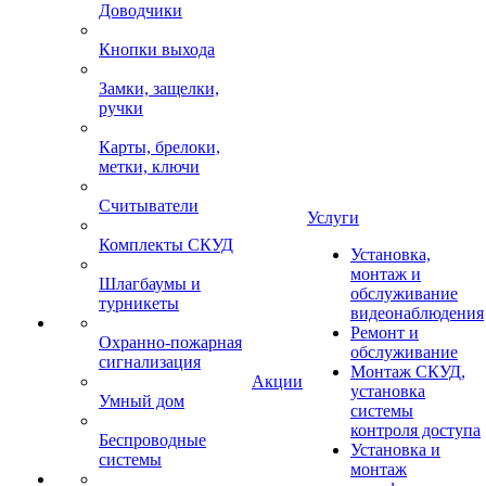
Доводчики
Кнопки выхода
Замки, защелки,
ручки
Карты, брелоки,
метки, ключи
Считыватели
Услуги
Комплекты СКУД
Установка,
монтаж и
Шлагбаумы и
обслуживание
турникеты
видеонаблюдения
Ремонт и
Охранно-пожарная
обслуживание
сигнализация
Монтаж СКУД,
Акции
установка
Умный дом
системы
контроля доступа
Беспроводные
Установка и
системы
монтаж