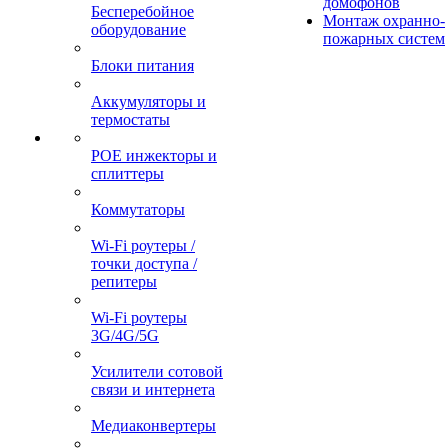
домофонов
Бесперебойное
Монтаж охранно-
оборудование
пожарных систем
Блоки питания
Аккумуляторы и
термостаты
POE инжекторы и
сплиттеры
Коммутаторы
Wi-Fi роутеры /
точки доступа /
репитеры
Wi-Fi роутеры
3G/4G/5G
Усилители сотовой
связи и интернета
Медиаконвертеры