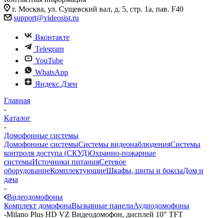
г. Москва, ул. Сущевский вал, д. 5, стр. 1а, пав. F40
support@videosist.ru
Вконтакте
Telegram
YouTube
WhatsApp
Яндекс.Дзен
Главная
-
Каталог
-
Домофонные системы
Домофонные системы
Системы видеонаблюдения
Системы
контроля доступа (СКУД)
Охранно-пожарные
системы
Источники питания
Сетевое
оборудование
Комплектующие
Шкафы, щиты и боксы
Дом и
дача
-
Видеодомофоны
Комплект домофона
Вызывные панели
Аудиодомофоны
-
Milano Plus HD VZ Видеодомофон, дисплей 10" TFT