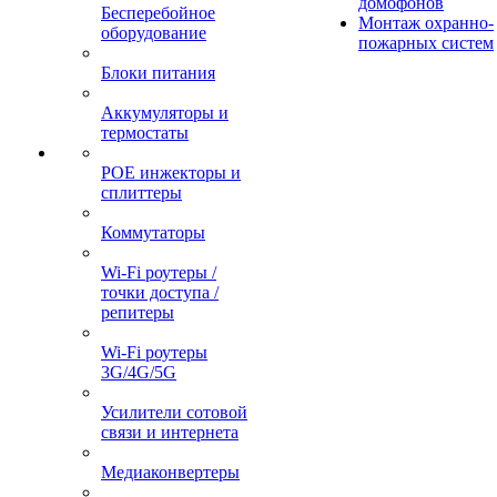
домофонов
Бесперебойное
Монтаж охранно-
оборудование
пожарных систем
Блоки питания
Аккумуляторы и
термостаты
POE инжекторы и
сплиттеры
Коммутаторы
Wi-Fi роутеры /
точки доступа /
репитеры
Wi-Fi роутеры
3G/4G/5G
Усилители сотовой
связи и интернета
Медиаконвертеры