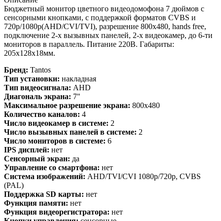
Бюджетный монитор цветного видеодомофона 7 дюймов с
сенсорными кнопками, с поддержкой форматов CVBS и
720p/1080p(AHD/CVI/TVI), разрешение 800х480, hands free,
подключение 2-х вызывных панелей, 2-х видеокамер, до 6-ти
мониторов в параллель. Питание 220В. Габариты:
205х128х18мм.
Бренд:
Tantos
Тип установки:
накладная
Тип видеосигнала:
AHD
Диагональ экрана:
7"
Максимальное разрешение экрана:
800x480
Количество каналов:
4
Число видеокамер в системе:
2
Число вызывных панелей в системе:
2
Число мониторов в системе:
6
IPS дисплей:
нет
Сенсорный экран:
да
Управление со смартфона:
нет
Система изображений:
AHD/TVI/CVI 1080p/720p, CVBS
(PAL)
Поддержка SD карты:
нет
Функция памяти:
нет
Функция видеорегистратора:
нет
Кнопки управления:
сенсорные