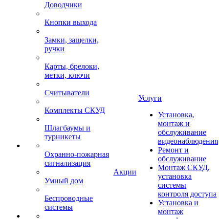
Доводчики
Кнопки выхода
Замки, защелки,
ручки
Карты, брелоки,
метки, ключи
Считыватели
Услуги
Комплекты СКУД
Установка,
монтаж и
Шлагбаумы и
обслуживание
турникеты
видеонаблюдения
Ремонт и
Охранно-пожарная
обслуживание
сигнализация
Монтаж СКУД,
Акции
установка
Умный дом
системы
контроля доступа
Беспроводные
Установка и
системы
монтаж