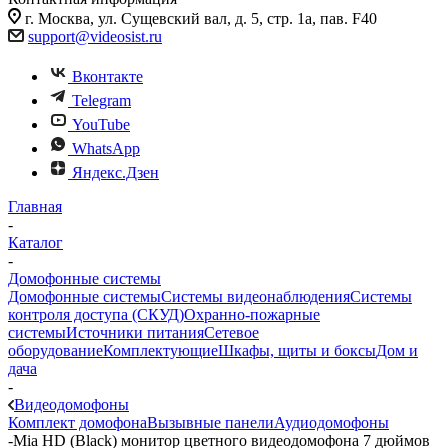
г. Москва, ул. Сущевский вал, д. 5, стр. 1а, пав. F40
support@videosist.ru
Вконтакте
Telegram
YouTube
WhatsApp
Яндекс.Дзен
Главная
-
Каталог
-
Домофонные системы
Домофонные системы
Системы видеонаблюдения
Системы
контроля доступа (СКУД)
Охранно-пожарные
системы
Источники питания
Сетевое
оборудование
Комплектующие
Шкафы, щиты и боксы
Дом и
дача
-
Видеодомофоны
Комплект домофона
Вызывные панели
Аудиодомофоны
-
Mia HD (Black) монитор цветного видеодомофона 7 дюймов