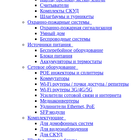
Считыватели
Комплекты СКУД
Шлагбаумы и турникеты
Охранно-пожарные системы
Охранно-пожарная сигнализация
Умный дом
Беспроводные системы
Источники питания
Бесперебойное оборудование
Блоки питания
Аккумуляторы и термостаты
Сетевое оборудование
POE инжекторы и сплиттеры
Коммутаторы
Wi-Fi роутеры / точки доступа / репитеры
Wi-Fi роутеры 3G/4G/5G
Усилители сотовой связи и интернета
Медиаконвертеры
Удлинители Ethernet, PoE
SFP модули
Комплектующие
Для домофонных систем
Для видеонаблюдения
Для СКУД