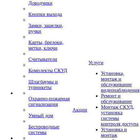
Доводчики
Кнопки выхода
Замки, защелки,
ручки
Карты, брелоки,
метки, ключи
Считыватели
Услуги
Комплекты СКУД
Установка,
монтаж и
Шлагбаумы и
обслуживание
турникеты
видеонаблюдения
Ремонт и
Охранно-пожарная
обслуживание
сигнализация
Монтаж СКУД,
Акции
установка
Умный дом
системы
контроля доступа
Беспроводные
Установка и
системы
монтаж