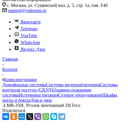
г. Москва, ул. Сущевский вал, д. 5, стр. 1а, пав. F40
support@videosist.ru
Вконтакте
Telegram
YouTube
WhatsApp
Яндекс.Дзен
Главная
-
Каталог
-
Комплектующие
Домофонные системы
Системы видеонаблюдения
Системы
контроля доступа (СКУД)
Охранно-пожарные
системы
Источники питания
Сетевое оборудование
Шкафы,
щиты и боксы
Дом и дача
-
LMB-350L Уголок монтажный ZKTeco
Поделиться