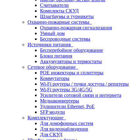
Считыватели
Комплекты СКУД
Шлагбаумы и турникеты
Охранно-пожарные системы
Охранно-пожарная сигнализация
Умный дом
Беспроводные системы
Источники питания
Бесперебойное оборудование
Блоки питания
Аккумуляторы и термостаты
Сетевое оборудование
POE инжекторы и сплиттеры
Коммутаторы
Wi-Fi роутеры / точки доступа / репитеры
Wi-Fi роутеры 3G/4G/5G
Усилители сотовой связи и интернета
Медиаконвертеры
Удлинители Ethernet, PoE
SFP модули
Комплектующие
Для домофонных систем
Для видеонаблюдения
Для СКУД