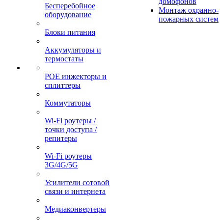
домофонов
Бесперебойное
Монтаж охранно-
оборудование
пожарных систем
Блоки питания
Аккумуляторы и
термостаты
POE инжекторы и
сплиттеры
Коммутаторы
Wi-Fi роутеры /
точки доступа /
репитеры
Wi-Fi роутеры
3G/4G/5G
Усилители сотовой
связи и интернета
Медиаконвертеры