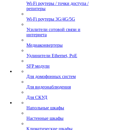
Wi-Fi роутеры / точки доступа /
репитеры
Wi-Fi роутеры 3G/4G/5G
Усилители сотовой связи и
интернета
Медиаконвертеры
Удлинители Ethernet, PoE
SFP модули
Для домофонных систем
Для видеонаблюдения
Для СКУД
Напольные шкафы
Настенные шкафы
Климатические шкафы