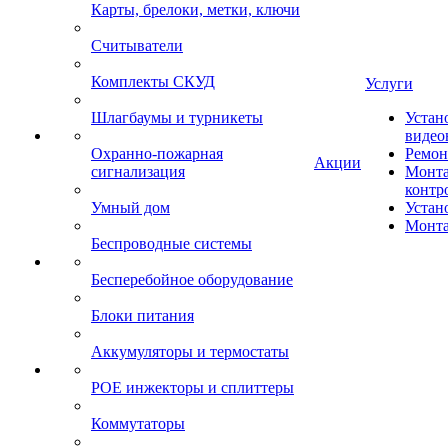
Карты, брелоки, метки, ключи
Считыватели
Комплекты СКУД
Услуги
Шлагбаумы и турникеты
Устан
видео
Охранно-пожарная
Ремон
Акции
сигнализация
Монта
контр
Умный дом
Устан
Монта
Беспроводные системы
Бесперебойное оборудование
Блоки питания
Аккумуляторы и термостаты
POE инжекторы и сплиттеры
Коммутаторы