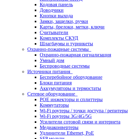
Кодовая панель
Доводчики
Кнопки выхода
Замки, защелки, ручки
Карты, брелоки, метки, ключи
Считыватели
Комплекты СКУД
Шлагбаумы и турникеты
Охранно-пожарные системы
Охранно-пожарная сигнализация
Умный дом
Беспроводные системы
Источники питания
Бесперебойное оборудование
Блоки питания
Аккумуляторы и термостаты
Сетевое оборудование
POE инжекторы и сплиттеры
Коммутаторы
Wi-Fi роутеры / точки доступа / репитеры
Wi-Fi роутеры 3G/4G/5G
Усилители сотовой связи и интернета
Медиаконвертеры
Удлинители Ethernet, PoE
SFP модули