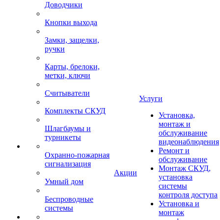
Доводчики
Кнопки выхода
Замки, защелки,
ручки
Карты, брелоки,
метки, ключи
Считыватели
Услуги
Комплекты СКУД
Установка,
монтаж и
Шлагбаумы и
обслуживание
турникеты
видеонаблюдения
Ремонт и
Охранно-пожарная
обслуживание
сигнализация
Монтаж СКУД,
Акции
установка
Умный дом
системы
контроля доступа
Беспроводные
Установка и
системы
монтаж