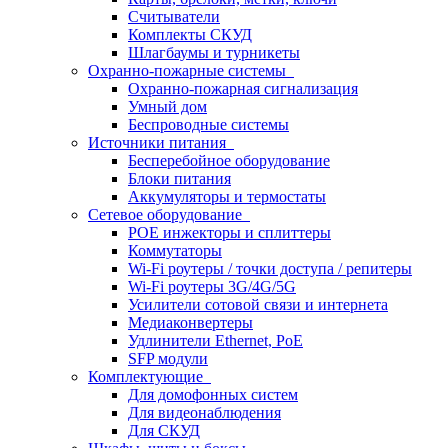
Считыватели
Комплекты СКУД
Шлагбаумы и турникеты
Охранно-пожарные системы
Охранно-пожарная сигнализация
Умный дом
Беспроводные системы
Источники питания
Бесперебойное оборудование
Блоки питания
Аккумуляторы и термостаты
Сетевое оборудование
POE инжекторы и сплиттеры
Коммутаторы
Wi-Fi роутеры / точки доступа / репитеры
Wi-Fi роутеры 3G/4G/5G
Усилители сотовой связи и интернета
Медиаконвертеры
Удлинители Ethernet, PoE
SFP модули
Комплектующие
Для домофонных систем
Для видеонаблюдения
Для СКУД