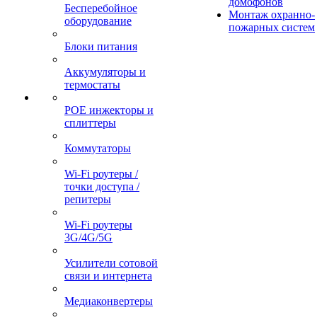
домофонов
Бесперебойное
Монтаж охранно-
оборудование
пожарных систем
Блоки питания
Аккумуляторы и
термостаты
POE инжекторы и
сплиттеры
Коммутаторы
Wi-Fi роутеры /
точки доступа /
репитеры
Wi-Fi роутеры
3G/4G/5G
Усилители сотовой
связи и интернета
Медиаконвертеры