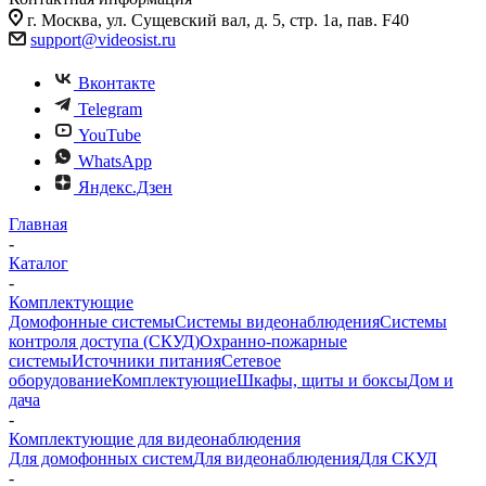
г. Москва, ул. Сущевский вал, д. 5, стр. 1а, пав. F40
support@videosist.ru
Вконтакте
Telegram
YouTube
WhatsApp
Яндекс.Дзен
Главная
-
Каталог
-
Комплектующие
Домофонные системы
Системы видеонаблюдения
Системы
контроля доступа (СКУД)
Охранно-пожарные
системы
Источники питания
Сетевое
оборудование
Комплектующие
Шкафы, щиты и боксы
Дом и
дача
-
Комплектующие для видеонаблюдения
Для домофонных систем
Для видеонаблюдения
Для СКУД
-