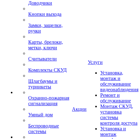
Доводчики
Кнопки выхода
Замки, защелки,
ручки
Карты, брелоки,
метки, ключи
Считыватели
Услуги
Комплекты СКУД
Установка,
монтаж и
Шлагбаумы и
обслуживание
турникеты
видеонаблюдения
Ремонт и
Охранно-пожарная
обслуживание
сигнализация
Монтаж СКУД,
Акции
установка
Умный дом
системы
контроля доступа
Беспроводные
Установка и
системы
монтаж