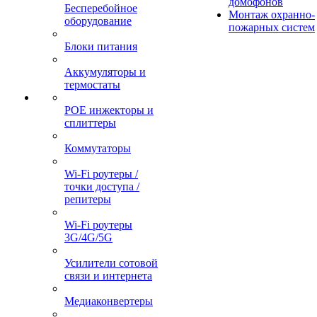
домофонов
Бесперебойное
Монтаж охранно-
оборудование
пожарных систем
Блоки питания
Аккумуляторы и
термостаты
POE инжекторы и
сплиттеры
Коммутаторы
Wi-Fi роутеры /
точки доступа /
репитеры
Wi-Fi роутеры
3G/4G/5G
Усилители сотовой
связи и интернета
Медиаконвертеры