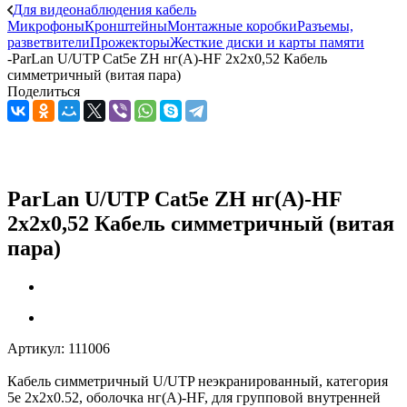
Для видеонаблюдения кабель
Микрофоны
Кронштейны
Монтажные коробки
Разъемы,
разветвители
Прожекторы
Жесткие диски и карты памяти
-
ParLan U/UTP Cat5e ZH нг(А)-HF 2х2х0,52 Кабель
симметричный (витая пара)
Поделиться
ParLan U/UTP Cat5e ZH нг(А)-HF
2х2х0,52 Кабель симметричный (витая
пара)
Артикул:
111006
Кабель симметричный U/UTP неэкранированный, категория
5е 2х2х0.52, оболочка нг(А)-HF, для групповой внутренней