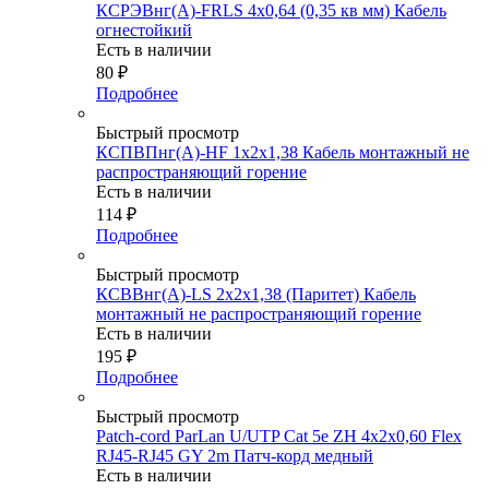
КСРЭВнг(А)-FRLS 4х0,64 (0,35 кв мм) Кабель
огнестойкий
Есть в наличии
80
₽
Подробнее
Быстрый просмотр
КСПВПнг(А)-HF 1х2х1,38 Кабель монтажный не
распространяющий горение
Есть в наличии
114
₽
Подробнее
Быстрый просмотр
КСВВнг(А)-LS 2х2х1,38 (Паритет) Кабель
монтажный не распространяющий горение
Есть в наличии
195
₽
Подробнее
Быстрый просмотр
Patch-cord ParLan U/UTP Cat 5e ZH 4х2х0,60 Flex
RJ45-RJ45 GY 2m Патч-корд медный
Есть в наличии