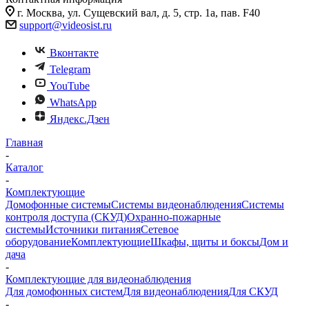
г. Москва, ул. Сущевский вал, д. 5, стр. 1а, пав. F40
support@videosist.ru
Вконтакте
Telegram
YouTube
WhatsApp
Яндекс.Дзен
Главная
-
Каталог
-
Комплектующие
Домофонные системы
Системы видеонаблюдения
Системы
контроля доступа (СКУД)
Охранно-пожарные
системы
Источники питания
Сетевое
оборудование
Комплектующие
Шкафы, щиты и боксы
Дом и
дача
-
Комплектующие для видеонаблюдения
Для домофонных систем
Для видеонаблюдения
Для СКУД
-