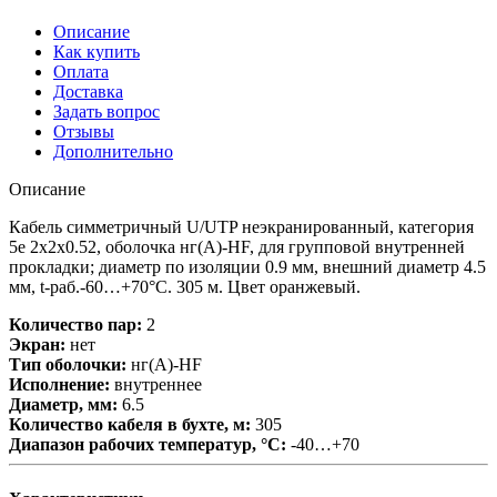
Описание
Как купить
Оплата
Доставка
Задать вопрос
Отзывы
Дополнительно
Описание
Кабель симметричный U/UTP неэкранированный, категория
5е 2х2х0.52, оболочка нг(А)-HF, для групповой внутренней
прокладки; диаметр по изоляции 0.9 мм, внешний диаметр 4.5
мм, t-раб.-60…+70°C. 305 м. Цвет оранжевый.
Количество пар:
2
Экран:
нет
Тип оболочки:
нг(A)-HF
Исполнение:
внутреннее
Диаметр, мм:
6.5
Количество кабеля в бухте, м:
305
Диапазон рабочих температур, °С:
-40…+70