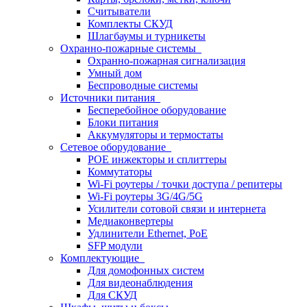
Считыватели
Комплекты СКУД
Шлагбаумы и турникеты
Охранно-пожарные системы
Охранно-пожарная сигнализация
Умный дом
Беспроводные системы
Источники питания
Бесперебойное оборудование
Блоки питания
Аккумуляторы и термостаты
Сетевое оборудование
POE инжекторы и сплиттеры
Коммутаторы
Wi-Fi роутеры / точки доступа / репитеры
Wi-Fi роутеры 3G/4G/5G
Усилители сотовой связи и интернета
Медиаконвертеры
Удлинители Ethernet, PoE
SFP модули
Комплектующие
Для домофонных систем
Для видеонаблюдения
Для СКУД