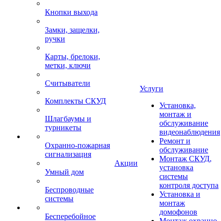
Кнопки выхода
Замки, защелки,
ручки
Карты, брелоки,
метки, ключи
Считыватели
Услуги
Комплекты СКУД
Установка,
монтаж и
Шлагбаумы и
обслуживание
турникеты
видеонаблюдения
Ремонт и
Охранно-пожарная
обслуживание
сигнализация
Монтаж СКУД,
Акции
установка
Умный дом
системы
контроля доступа
Беспроводные
Установка и
системы
монтаж
домофонов
Бесперебойное
Монтаж охранно-