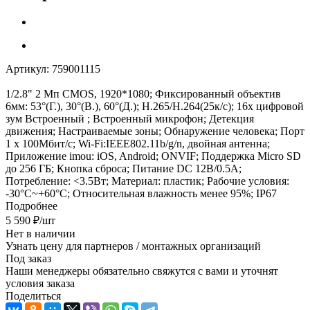
Артикул:
759001115
1/2.8" 2 Мп CMOS, 1920*1080; Фиксированный объектив
6мм: 53°(Г.), 30°(В.), 60°(Д.); H.265/H.264(25к/с); 16x цифровой
зум Встроенный ; Встроенный микрофон; Детекция
движения; Настраиваемые зоны; Обнаружение человека; Порт
1 x 100Мбит/с; Wi-Fi:IEEE802.11b/g/n, двойная антенна;
Приложение imou: iOS, Android; ONVIF; Поддержка Micro SD
до 256 ГБ; Кнопка сброса; Питание DC 12В/0.5A;
Потребление: <3.5Вт; Материал: пластик; Рабочие условия:
-30°C~+60°C; Относительная влажность менее 95%; IP67
Подробнее
5 590
₽
/шт
Нет в наличии
Узнать цену для партнеров / монтажных организаций
Под заказ
Наши менеджеры обязательно свяжутся с вами и уточнят
условия заказа
Поделиться