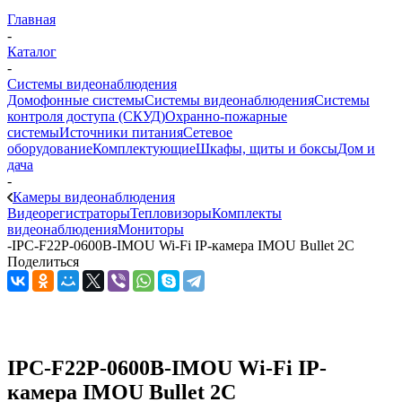
Главная
-
Каталог
-
Системы видеонаблюдения
Домофонные системы
Системы видеонаблюдения
Системы
контроля доступа (СКУД)
Охранно-пожарные
системы
Источники питания
Сетевое
оборудование
Комплектующие
Шкафы, щиты и боксы
Дом и
дача
-
Камеры видеонаблюдения
Видеорегистраторы
Тепловизоры
Комплекты
видеонаблюдения
Мониторы
-
IPC-F22P-0600B-IMOU Wi-Fi IP-камера IMOU Bullet 2C
Поделиться
IPC-F22P-0600B-IMOU Wi-Fi IP-
камера IMOU Bullet 2C