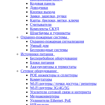
Кодовая панель
Доводчики
Кнопки выхода
Замки, защелки, ручки
Карты, брелоки, метки, ключи
Считыватели
Комплекты СКУД
Шлагбаумы и турникеты
Охранно-пожарные системы
Охранно-пожарная сигнализация
Умный дом
Беспроводные системы
Источники питания
Бесперебойное оборудование
Блоки питания
Аккумуляторы и термостаты
Сетевое оборудование
POE инжекторы и сплиттеры
Коммутаторы
Wi-Fi роутеры / точки доступа / репитеры
Wi-Fi роутеры 3G/4G/5G
Усилители сотовой связи и интернета
Медиаконвертеры
Удлинители Ethernet, PoE
SFP модули