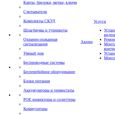
Карты, брелоки, метки, ключи
Считыватели
Комплекты СКУД
Услуги
Шлагбаумы и турникеты
Устан
видео
Охранно-пожарная
Ремон
Акции
сигнализация
Монта
контр
Умный дом
Устан
Монта
Беспроводные системы
Бесперебойное оборудование
Блоки питания
Аккумуляторы и термостаты
POE инжекторы и сплиттеры
Коммутаторы