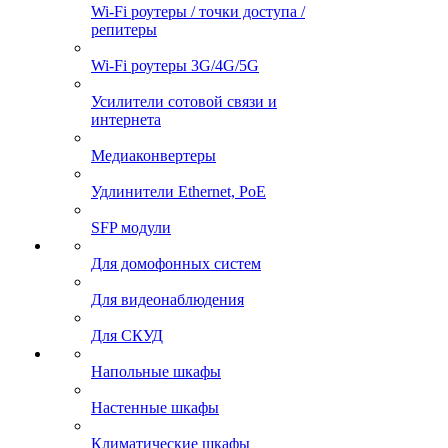
Wi-Fi роутеры / точки доступа /
репитеры
Wi-Fi роутеры 3G/4G/5G
Усилители сотовой связи и
интернета
Медиаконвертеры
Удлинители Ethernet, PoE
SFP модули
Для домофонных систем
Для видеонаблюдения
Для СКУД
Напольные шкафы
Настенные шкафы
Климатические шкафы