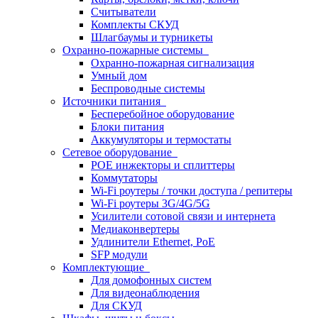
Считыватели
Комплекты СКУД
Шлагбаумы и турникеты
Охранно-пожарные системы
Охранно-пожарная сигнализация
Умный дом
Беспроводные системы
Источники питания
Бесперебойное оборудование
Блоки питания
Аккумуляторы и термостаты
Сетевое оборудование
POE инжекторы и сплиттеры
Коммутаторы
Wi-Fi роутеры / точки доступа / репитеры
Wi-Fi роутеры 3G/4G/5G
Усилители сотовой связи и интернета
Медиаконвертеры
Удлинители Ethernet, PoE
SFP модули
Комплектующие
Для домофонных систем
Для видеонаблюдения
Для СКУД