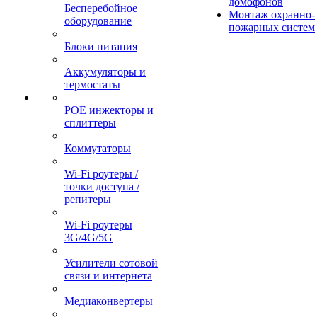
домофонов
Бесперебойное
Монтаж охранно-
оборудование
пожарных систем
Блоки питания
Аккумуляторы и
термостаты
POE инжекторы и
сплиттеры
Коммутаторы
Wi-Fi роутеры /
точки доступа /
репитеры
Wi-Fi роутеры
3G/4G/5G
Усилители сотовой
связи и интернета
Медиаконвертеры