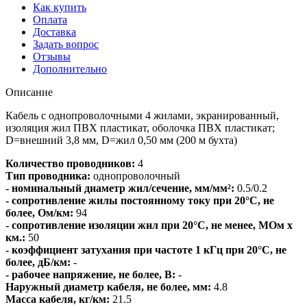
Как купить
Оплата
Доставка
Задать вопрос
Отзывы
Дополнительно
Описание
Кабель с однопроволочными 4 жилами, экранированный,
изоляция жил ПВХ пластикат, оболочка ПВХ пластикат;
D=внешний 3,8 мм, D=жил 0,50 мм (200 м бухта)
Количество проводников:
4
Тип проводника:
однопроволочный
- номинальный диаметр жил/сечение, мм/мм²:
0.5/0.2
- сопротивление жилы постоянному току при 20°С, не
более, Ом/км:
94
- сопротивление изоляции жил при 20°C, не менее, МОм х
км.:
50
- коэффициент затухания при частоте 1 кГц при 20°С, не
более, дБ/км:
-
- рабочее напряжение, не более, В:
-
Наружный диаметр кабеля, не более, мм:
4.8
Масса кабеля, кг/км:
21.5