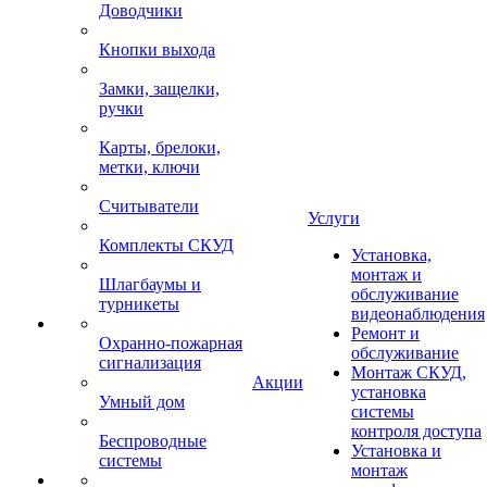
Доводчики
Кнопки выхода
Замки, защелки,
ручки
Карты, брелоки,
метки, ключи
Считыватели
Услуги
Комплекты СКУД
Установка,
монтаж и
Шлагбаумы и
обслуживание
турникеты
видеонаблюдения
Ремонт и
Охранно-пожарная
обслуживание
сигнализация
Монтаж СКУД,
Акции
установка
Умный дом
системы
контроля доступа
Беспроводные
Установка и
системы
монтаж