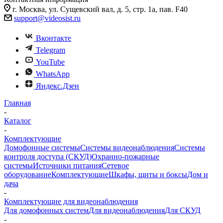
г. Москва, ул. Сущевский вал, д. 5, стр. 1а, пав. F40
support@videosist.ru
Вконтакте
Telegram
YouTube
WhatsApp
Яндекс.Дзен
Главная
-
Каталог
-
Комплектующие
Домофонные системы
Системы видеонаблюдения
Системы
контроля доступа (СКУД)
Охранно-пожарные
системы
Источники питания
Сетевое
оборудование
Комплектующие
Шкафы, щиты и боксы
Дом и
дача
-
Комплектующие для видеонаблюдения
Для домофонных систем
Для видеонаблюдения
Для СКУД
-