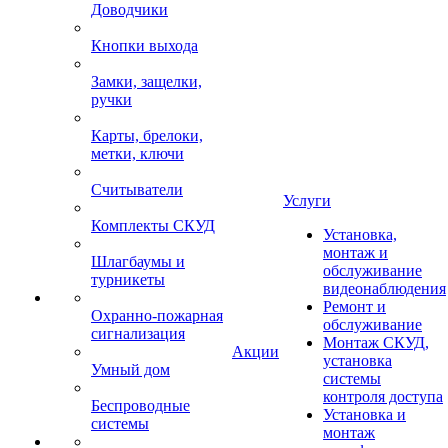
Доводчики
Кнопки выхода
Замки, защелки,
ручки
Карты, брелоки,
метки, ключи
Считыватели
Услуги
Комплекты СКУД
Установка,
монтаж и
Шлагбаумы и
обслуживание
турникеты
видеонаблюдения
Ремонт и
Охранно-пожарная
обслуживание
сигнализация
Монтаж СКУД,
Акции
установка
Умный дом
системы
контроля доступа
Беспроводные
Установка и
системы
монтаж