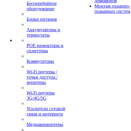
домофонов
Бесперебойное
Монтаж охранно-
оборудование
пожарных систем
Блоки питания
Аккумуляторы и
термостаты
POE инжекторы и
сплиттеры
Коммутаторы
Wi-Fi роутеры /
точки доступа /
репитеры
Wi-Fi роутеры
3G/4G/5G
Усилители сотовой
связи и интернета
Медиаконвертеры