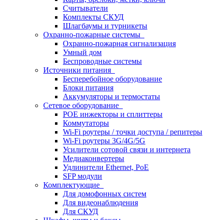
Считыватели
Комплекты СКУД
Шлагбаумы и турникеты
Охранно-пожарные системы
Охранно-пожарная сигнализация
Умный дом
Беспроводные системы
Источники питания
Бесперебойное оборудование
Блоки питания
Аккумуляторы и термостаты
Сетевое оборудование
POE инжекторы и сплиттеры
Коммутаторы
Wi-Fi роутеры / точки доступа / репитеры
Wi-Fi роутеры 3G/4G/5G
Усилители сотовой связи и интернета
Медиаконвертеры
Удлинители Ethernet, PoE
SFP модули
Комплектующие
Для домофонных систем
Для видеонаблюдения
Для СКУД