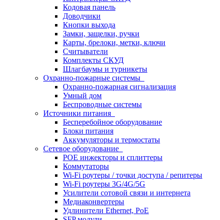
Кодовая панель
Доводчики
Кнопки выхода
Замки, защелки, ручки
Карты, брелоки, метки, ключи
Считыватели
Комплекты СКУД
Шлагбаумы и турникеты
Охранно-пожарные системы
Охранно-пожарная сигнализация
Умный дом
Беспроводные системы
Источники питания
Бесперебойное оборудование
Блоки питания
Аккумуляторы и термостаты
Сетевое оборудование
POE инжекторы и сплиттеры
Коммутаторы
Wi-Fi роутеры / точки доступа / репитеры
Wi-Fi роутеры 3G/4G/5G
Усилители сотовой связи и интернета
Медиаконвертеры
Удлинители Ethernet, PoE
SFP модули