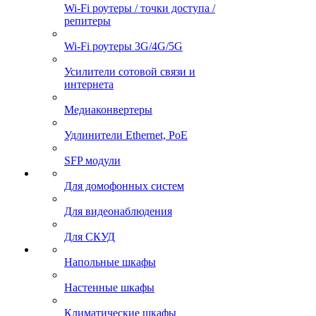
Wi-Fi роутеры / точки доступа /
репитеры
Wi-Fi роутеры 3G/4G/5G
Усилители сотовой связи и
интернета
Медиаконвертеры
Удлинители Ethernet, PoE
SFP модули
Для домофонных систем
Для видеонаблюдения
Для СКУД
Напольные шкафы
Настенные шкафы
Климатические шкафы