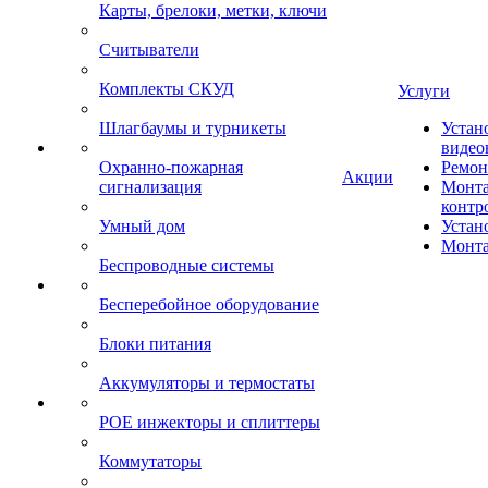
Карты, брелоки, метки, ключи
Считыватели
Комплекты СКУД
Услуги
Шлагбаумы и турникеты
Устан
видео
Охранно-пожарная
Ремон
Акции
сигнализация
Монта
контр
Умный дом
Устан
Монта
Беспроводные системы
Бесперебойное оборудование
Блоки питания
Аккумуляторы и термостаты
POE инжекторы и сплиттеры
Коммутаторы