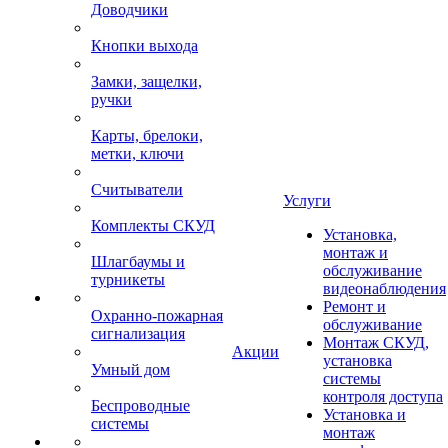
Доводчики
Кнопки выхода
Замки, защелки,
ручки
Карты, брелоки,
метки, ключи
Считыватели
Услуги
Комплекты СКУД
Установка,
монтаж и
Шлагбаумы и
обслуживание
турникеты
видеонаблюдения
Ремонт и
Охранно-пожарная
обслуживание
сигнализация
Монтаж СКУД,
Акции
установка
Умный дом
системы
контроля доступа
Беспроводные
Установка и
системы
монтаж