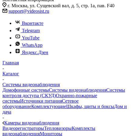
г. Москва, ул. Сущевский вал, д. 5, стр. 1а, пав. F40
support@videosist.ru
Вконтакте
Telegram
YouTube
WhatsApp
Яндекс.Дзен
Главная
-
Каталог
-
Системы видеонаблюдения
Домофонные системы
Системы видеонаблюдения
Системы
контроля доступа (СКУД)
Охранно-пожарные
системы
Источники питания
Сетевое
оборудование
Комплектующие
Шкафы, щиты и боксы
Дом и
дача
-
Камеры видеонаблюдения
Видеорегистраторы
Тепловизоры
Комплекты
видеонаблюдения
Мониторы