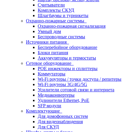
Считыватели
Комплекты СКУД
Шлагбаумы и турникеты
Охранно-пожарные системы
Охранно-пожарная сигнализация
Умный дом
Беспроводные системы
Источники питания
Бесперебойное оборудование
Блоки питания
Аккумуляторы и термостаты
Сетевое оборудование
POE инжекторы и сплиттеры
Коммутаторы
Wi-Fi роутеры / точки доступа / репитеры
Wi-Fi роутеры 3G/4G/5G
Усилители сотовой связи и интернета
Медиаконвертеры
Удлинители Ethernet, PoE
SFP модули
Комплектующие
Для домофонных систем
Для видеонаблюдения
Для СКУД