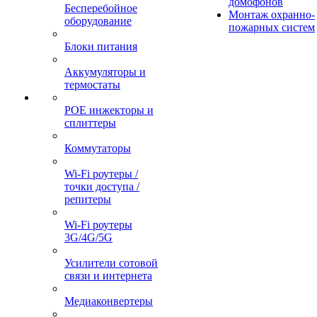
домофонов
Бесперебойное
Монтаж охранно-
оборудование
пожарных систем
Блоки питания
Аккумуляторы и
термостаты
POE инжекторы и
сплиттеры
Коммутаторы
Wi-Fi роутеры /
точки доступа /
репитеры
Wi-Fi роутеры
3G/4G/5G
Усилители сотовой
связи и интернета
Медиаконвертеры