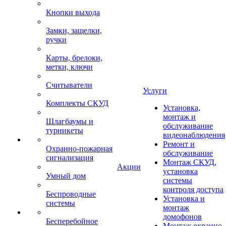
Кнопки выхода
Замки, защелки,
ручки
Карты, брелоки,
метки, ключи
Считыватели
Услуги
Комплекты СКУД
Установка,
монтаж и
Шлагбаумы и
обслуживание
турникеты
видеонаблюдения
Ремонт и
Охранно-пожарная
обслуживание
сигнализация
Монтаж СКУД,
Акции
установка
Умный дом
системы
контроля доступа
Беспроводные
Установка и
системы
монтаж
домофонов
Бесперебойное
Монтаж охранно-