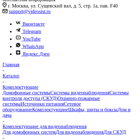
г. Москва, ул. Сущевский вал, д. 5, стр. 1а, пав. F40
support@videosist.ru
Вконтакте
Telegram
YouTube
WhatsApp
Яндекс.Дзен
Главная
-
Каталог
-
Комплектующие
Домофонные системы
Системы видеонаблюдения
Системы
контроля доступа (СКУД)
Охранно-пожарные
системы
Источники питания
Сетевое
оборудование
Комплектующие
Шкафы, щиты и боксы
Дом и
дача
-
Комплектующие для видеонаблюдения
Для домофонных систем
Для видеонаблюдения
Для СКУД
-