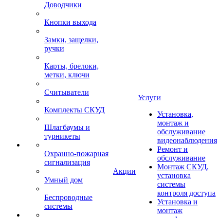
Доводчики
Кнопки выхода
Замки, защелки,
ручки
Карты, брелоки,
метки, ключи
Считыватели
Услуги
Комплекты СКУД
Установка,
монтаж и
Шлагбаумы и
обслуживание
турникеты
видеонаблюдения
Ремонт и
Охранно-пожарная
обслуживание
сигнализация
Монтаж СКУД,
Акции
установка
Умный дом
системы
контроля доступа
Беспроводные
Установка и
системы
монтаж