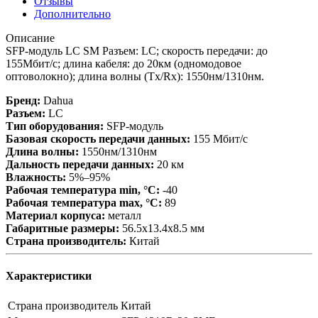
Отзывы
Дополнительно
Описание
SFP-модуль LC SM Разъем: LC; скорость передачи: до
155Mбит/с; длина кабеля: до 20км (одномодовое
оптоволокно); длина волны (Tx/Rx): 1550нм/1310нм.
Бренд:
Dahua
Разъем:
LC
Тип оборудования:
SFP-модуль
Базовая скорость передачи данных:
155 Мбит/с
Длина волны:
1550нм/1310нм
Дальность передачи данных:
20 км
Влажность:
5%–95%
Рабочая температура min, °С:
-40
Рабочая температура max, °С:
89
Материал корпуса:
металл
Габаритные размеры:
56.5х13.4х8.5 мм
Страна производитель:
Китай
Характеристики
Страна производитель
Китай