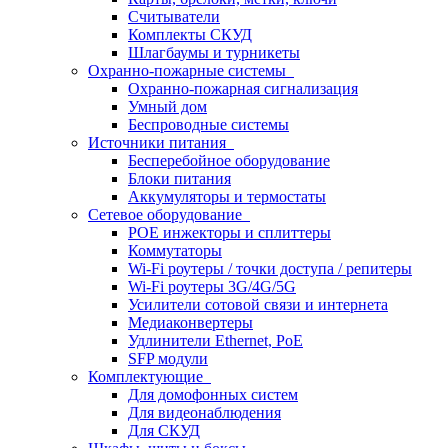
Считыватели
Комплекты СКУД
Шлагбаумы и турникеты
Охранно-пожарные системы
Охранно-пожарная сигнализация
Умный дом
Беспроводные системы
Источники питания
Бесперебойное оборудование
Блоки питания
Аккумуляторы и термостаты
Сетевое оборудование
POE инжекторы и сплиттеры
Коммутаторы
Wi-Fi роутеры / точки доступа / репитеры
Wi-Fi роутеры 3G/4G/5G
Усилители сотовой связи и интернета
Медиаконвертеры
Удлинители Ethernet, PoE
SFP модули
Комплектующие
Для домофонных систем
Для видеонаблюдения
Для СКУД