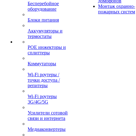
домофонов
Бесперебойное
Монтаж охранно-
оборудование
пожарных систем
Блоки питания
Аккумуляторы и
термостаты
POE инжекторы и
сплиттеры
Коммутаторы
Wi-Fi роутеры /
точки доступа /
репитеры
Wi-Fi роутеры
3G/4G/5G
Усилители сотовой
связи и интернета
Медиаконвертеры