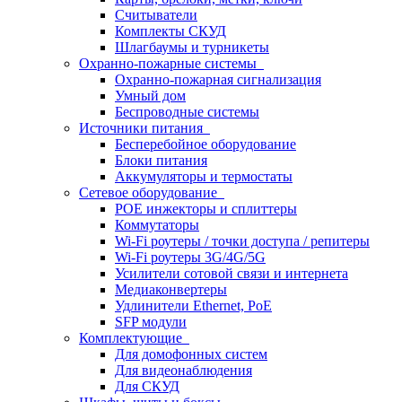
Считыватели
Комплекты СКУД
Шлагбаумы и турникеты
Охранно-пожарные системы
Охранно-пожарная сигнализация
Умный дом
Беспроводные системы
Источники питания
Бесперебойное оборудование
Блоки питания
Аккумуляторы и термостаты
Сетевое оборудование
POE инжекторы и сплиттеры
Коммутаторы
Wi-Fi роутеры / точки доступа / репитеры
Wi-Fi роутеры 3G/4G/5G
Усилители сотовой связи и интернета
Медиаконвертеры
Удлинители Ethernet, PoE
SFP модули
Комплектующие
Для домофонных систем
Для видеонаблюдения
Для СКУД