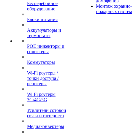
домофонов
Бесперебойное
Монтаж охранно-
оборудование
пожарных систем
Блоки питания
Аккумуляторы и
термостаты
POE инжекторы и
сплиттеры
Коммутаторы
Wi-Fi роутеры /
точки доступа /
репитеры
Wi-Fi роутеры
3G/4G/5G
Усилители сотовой
связи и интернета
Медиаконвертеры