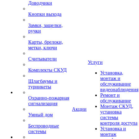
Доводчики
Кнопки выхода
Замки, защелки,
ручки
Карты, брелоки,
метки, ключи
Считыватели
Услуги
Комплекты СКУД
Установка,
монтаж и
Шлагбаумы и
обслуживание
турникеты
видеонаблюдения
Ремонт и
Охранно-пожарная
обслуживание
сигнализация
Монтаж СКУД,
Акции
установка
Умный дом
системы
контроля доступа
Беспроводные
Установка и
системы
монтаж