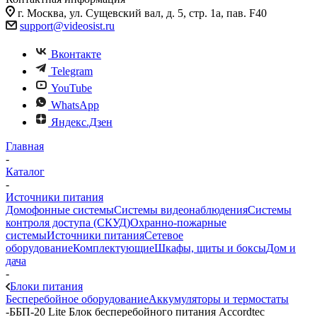
г. Москва, ул. Сущевский вал, д. 5, стр. 1а, пав. F40
support@videosist.ru
Вконтакте
Telegram
YouTube
WhatsApp
Яндекс.Дзен
Главная
-
Каталог
-
Источники питания
Домофонные системы
Системы видеонаблюдения
Системы
контроля доступа (СКУД)
Охранно-пожарные
системы
Источники питания
Сетевое
оборудование
Комплектующие
Шкафы, щиты и боксы
Дом и
дача
-
Блоки питания
Бесперебойное оборудование
Аккумуляторы и термостаты
-
ББП-20 Lite Блок бесперебойного питания Accordtec