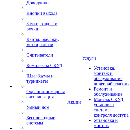
Доводчики
Кнопки выхода
Замки, защелки,
ручки
Карты, брелоки,
метки, ключи
Считыватели
Услуги
Комплекты СКУД
Установка,
монтаж и
Шлагбаумы и
обслуживание
турникеты
видеонаблюдения
Ремонт и
Охранно-пожарная
обслуживание
сигнализация
Монтаж СКУД,
Акции
установка
Умный дом
системы
контроля доступа
Беспроводные
Установка и
системы
монтаж