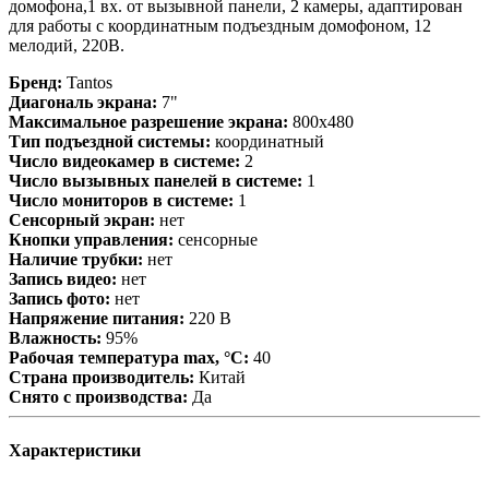
домофона,1 вх. от вызывной панели, 2 камеры, адаптирован
для работы с координатным подъездным домофоном, 12
мелодий, 220В.
Бренд:
Tantos
Диагональ экрана:
7"
Максимальное разрешение экрана:
800x480
Тип подъездной системы:
координатный
Число видеокамер в системе:
2
Число вызывных панелей в системе:
1
Число мониторов в системе:
1
Сенсорный экран:
нет
Кнопки управления:
сенсорные
Наличие трубки:
нет
Запись видео:
нет
Запись фото:
нет
Напряжение питания:
220 B
Влажность:
95%
Рабочая температура max, °С:
40
Страна производитель:
Китай
Снято с производства:
Да
Характеристики