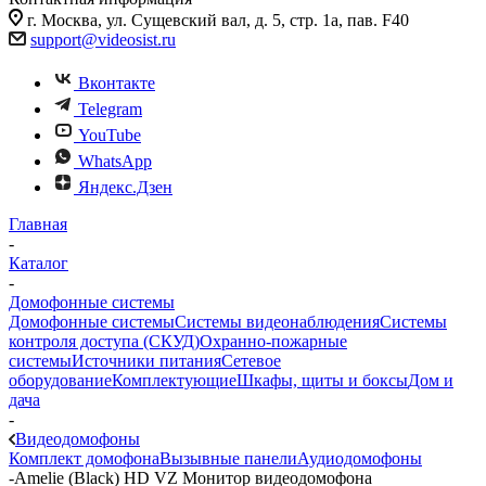
г. Москва, ул. Сущевский вал, д. 5, стр. 1а, пав. F40
support@videosist.ru
Вконтакте
Telegram
YouTube
WhatsApp
Яндекс.Дзен
Главная
-
Каталог
-
Домофонные системы
Домофонные системы
Системы видеонаблюдения
Системы
контроля доступа (СКУД)
Охранно-пожарные
системы
Источники питания
Сетевое
оборудование
Комплектующие
Шкафы, щиты и боксы
Дом и
дача
-
Видеодомофоны
Комплект домофона
Вызывные панели
Аудиодомофоны
-
Amelie (Black) HD VZ Монитор видеодомофона