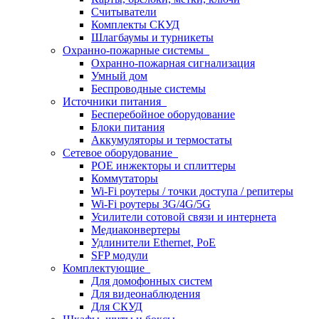
Считыватели
Комплекты СКУД
Шлагбаумы и турникеты
Охранно-пожарные системы
Охранно-пожарная сигнализация
Умный дом
Беспроводные системы
Источники питания
Бесперебойное оборудование
Блоки питания
Аккумуляторы и термостаты
Сетевое оборудование
POE инжекторы и сплиттеры
Коммутаторы
Wi-Fi роутеры / точки доступа / репитеры
Wi-Fi роутеры 3G/4G/5G
Усилители сотовой связи и интернета
Медиаконвертеры
Удлинители Ethernet, PoE
SFP модули
Комплектующие
Для домофонных систем
Для видеонаблюдения
Для СКУД