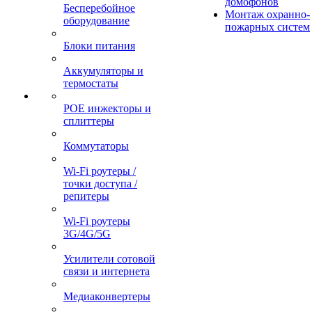
домофонов
Бесперебойное
Монтаж охранно-
оборудование
пожарных систем
Блоки питания
Аккумуляторы и
термостаты
POE инжекторы и
сплиттеры
Коммутаторы
Wi-Fi роутеры /
точки доступа /
репитеры
Wi-Fi роутеры
3G/4G/5G
Усилители сотовой
связи и интернета
Медиаконвертеры