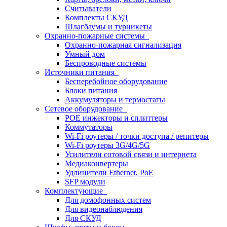
Считыватели
Комплекты СКУД
Шлагбаумы и турникеты
Охранно-пожарные системы
Охранно-пожарная сигнализация
Умный дом
Беспроводные системы
Источники питания
Бесперебойное оборудование
Блоки питания
Аккумуляторы и термостаты
Сетевое оборудование
POE инжекторы и сплиттеры
Коммутаторы
Wi-Fi роутеры / точки доступа / репитеры
Wi-Fi роутеры 3G/4G/5G
Усилители сотовой связи и интернета
Медиаконвертеры
Удлинители Ethernet, PoE
SFP модули
Комплектующие
Для домофонных систем
Для видеонаблюдения
Для СКУД