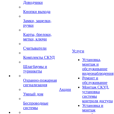
Доводчики
Кнопки выхода
Замки, защелки,
ручки
Карты, брелоки,
метки, ключи
Считыватели
Услуги
Комплекты СКУД
Установка,
монтаж и
Шлагбаумы и
обслуживание
турникеты
видеонаблюдения
Ремонт и
Охранно-пожарная
обслуживание
сигнализация
Монтаж СКУД,
Акции
установка
Умный дом
системы
контроля доступа
Беспроводные
Установка и
системы
монтаж