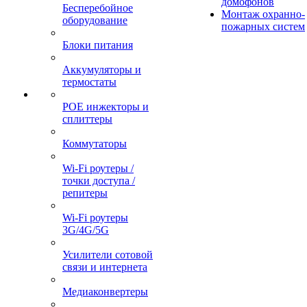
домофонов
Бесперебойное
Монтаж охранно-
оборудование
пожарных систем
Блоки питания
Аккумуляторы и
термостаты
POE инжекторы и
сплиттеры
Коммутаторы
Wi-Fi роутеры /
точки доступа /
репитеры
Wi-Fi роутеры
3G/4G/5G
Усилители сотовой
связи и интернета
Медиаконвертеры